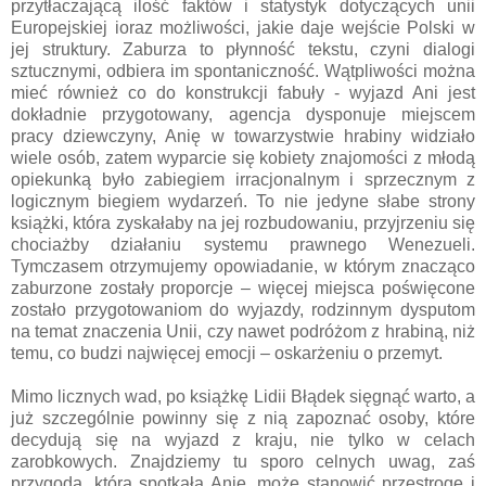
przytłaczającą ilość faktów i statystyk dotyczących unii
Europejskiej ioraz możliwości, jakie daje wejście Polski w
jej struktury. Zaburza to płynność tekstu, czyni dialogi
sztucznymi, odbiera im spontaniczność. Wątpliwości można
mieć również co do konstrukcji fabuły - wyjazd Ani jest
dokładnie przygotowany, agencja dysponuje miejscem
pracy dziewczyny, Anię w towarzystwie hrabiny widziało
wiele osób, zatem wyparcie się kobiety znajomości z młodą
opiekunką było zabiegiem irracjonalnym i sprzecznym z
logicznym biegiem wydarzeń. To nie jedyne słabe strony
książki, która zyskałaby na jej rozbudowaniu, przyjrzeniu się
chociażby działaniu systemu prawnego Wenezueli.
Tymczasem otrzymujemy opowiadanie, w którym znacząco
zaburzone zostały proporcje – więcej miejsca poświęcone
zostało przygotowaniom do wyjazdy, rodzinnym dysputom
na temat znaczenia Unii, czy nawet podróżom z hrabiną, niż
temu, co budzi najwięcej emocji – oskarżeniu o przemyt.
Mimo licznych wad, po książkę Lidii Błądek sięgnąć warto, a
już szczególnie powinny się z nią zapoznać osoby, które
decydują się na wyjazd z kraju, nie tylko w celach
zarobkowych. Znajdziemy tu sporo celnych uwag, zaś
przygoda, która spotkała Anię, może stanowić przestrogę i