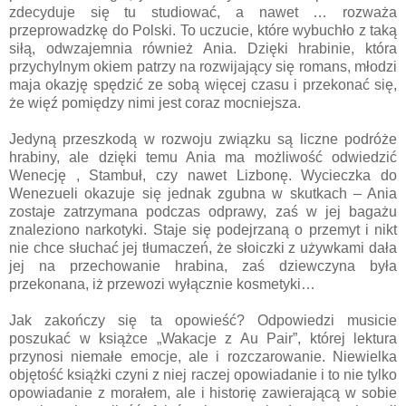
zdecyduje się tu studiować, a nawet … rozważa
przeprowadzkę do Polski. To uczucie, które wybuchło z taką
siłą, odwzajemnia również Ania. Dzięki hrabinie, która
przychylnym okiem patrzy na rozwijający się romans, młodzi
maja okazję spędzić ze sobą więcej czasu i przekonać się,
że więź pomiędzy nimi jest coraz mocniejsza.
Jedyną przeszkodą w rozwoju związku są liczne podróże
hrabiny, ale dzięki temu Ania ma możliwość odwiedzić
Wenecję , Stambuł, czy nawet Lizbonę. Wycieczka do
Wenezueli okazuje się jednak zgubna w skutkach – Ania
zostaje zatrzymana podczas odprawy, zaś w jej bagażu
znaleziono narkotyki. Staje się podejrzaną o przemyt i nikt
nie chce słuchać jej tłumaczeń, że słoiczki z używkami dała
jej na przechowanie hrabina, zaś dziewczyna była
przekonana, iż przewozi wyłącznie kosmetyki…
Jak zakończy się ta opowieść? Odpowiedzi musicie
poszukać w książce „Wakacje z Au Pair”, której lektura
przynosi niemałe emocje, ale i rozczarowanie. Niewielka
objętość książki czyni z niej raczej opowiadanie i to nie tylko
opowiadanie z morałem, ale i historię zawierającą w sobie