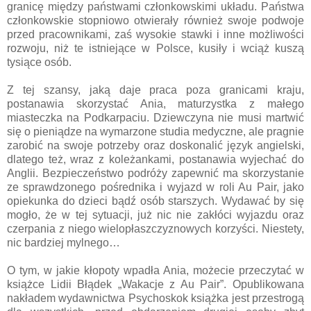
granicę między państwami członkowskimi układu. Państwa
członkowskie stopniowo otwierały również swoje podwoje
przed pracownikami, zaś wysokie stawki i inne możliwości
rozwoju, niż te istniejące w Polsce, kusiły i wciąż kuszą
tysiące osób.
Z tej szansy, jaką daje praca poza granicami kraju,
postanawia skorzystać Ania, maturzystka z małego
miasteczka na Podkarpaciu. Dziewczyna nie musi martwić
się o pieniądze na wymarzone studia medyczne, ale pragnie
zarobić na swoje potrzeby oraz doskonalić język angielski,
dlatego też, wraz z koleżankami, postanawia wyjechać do
Anglii. Bezpieczeństwo podróży zapewnić ma skorzystanie
ze sprawdzonego pośrednika i wyjazd w roli Au Pair, jako
opiekunka do dzieci bądź osób starszych. Wydawać by się
mogło, że w tej sytuacji, już nic nie zakłóci wyjazdu oraz
czerpania z niego wielopłaszczyznowych korzyści. Niestety,
nic bardziej mylnego…
O tym, w jakie kłopoty wpadła Ania, możecie przeczytać w
książce Lidii Błądek „Wakacje z Au Pair”. Opublikowana
nakładem wydawnictwa Psychoskok książka jest przestrogą