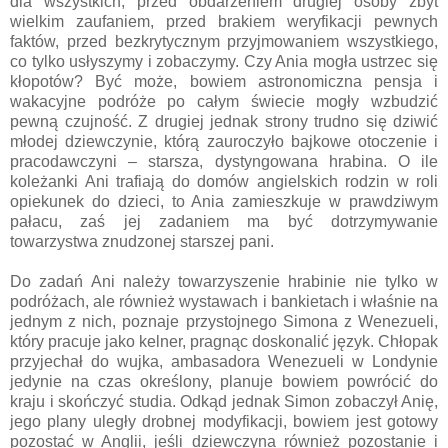
dla wszystkich, przed obdarzeniem drugiej osoby zbyt
wielkim zaufaniem, przed brakiem weryfikacji pewnych
faktów, przed bezkrytycznym przyjmowaniem wszystkiego,
co tylko usłyszymy i zobaczymy. Czy Ania mogła ustrzec się
kłopotów? Być może, bowiem astronomiczna pensja i
wakacyjne podróże po całym świecie mogły wzbudzić
pewną czujność. Z drugiej jednak strony trudno się dziwić
młodej dziewczynie, którą zauroczyło bajkowe otoczenie i
pracodawczyni – starsza, dystyngowana hrabina. O ile
koleżanki Ani trafiają do domów angielskich rodzin w roli
opiekunek do dzieci, to Ania zamieszkuje w prawdziwym
pałacu, zaś jej zadaniem ma być dotrzymywanie
towarzystwa znudzonej starszej pani.
Do zadań Ani należy towarzyszenie hrabinie nie tylko w
podróżach, ale również wystawach i bankietach i właśnie na
jednym z nich, poznaje przystojnego Simona z Wenezueli,
który pracuje jako kelner, pragnąc doskonalić język. Chłopak
przyjechał do wujka, ambasadora Wenezueli w Londynie
jedynie na czas określony, planuje bowiem powrócić do
kraju i skończyć studia. Odkąd jednak Simon zobaczył Anię,
jego plany uległy drobnej modyfikacji, bowiem jest gotowy
pozostać w Anglii, jeśli dziewczyna również pozostanie i