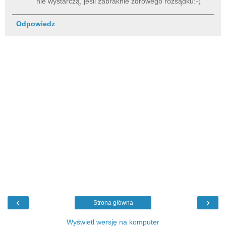
nie wystarczą, jeśli zabraknie zdrowego rozsądku:-(
Odpowiedz
‹
›
Strona główna
Wyświetl wersję na komputer