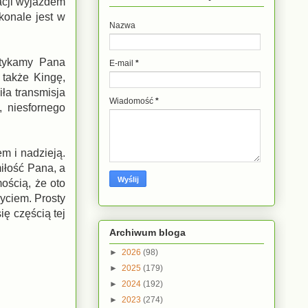
acji wyjazdem
konale jest w
Nazwa
potykamy Pana
E-mail
*
 także Kingę,
ła transmisja
Wiadomość
*
 niesfornego
m i nadzieją.
miłość Pana, a
ością, że oto
życiem. Prosty
ię częścią tej
Archiwum bloga
►
2026
(98)
►
2025
(179)
►
2024
(192)
►
2023
(274)