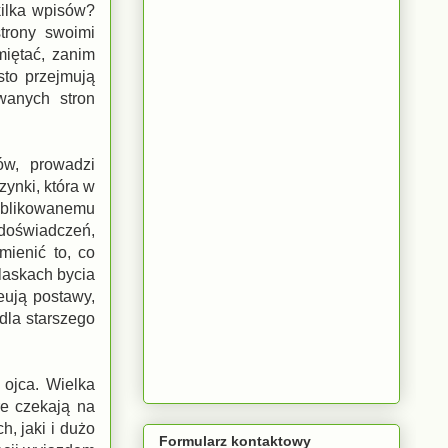
kilka wpisów?
trony swoimi
miętać, zanim
sto przejmują
wanych stron
ów, prowadzi
zynki, która w
opublikowanemu
 doświadczeń,
mienić to, co
blaskach bycia
reują postawy,
 dla starszego
 ojca. Wielka
re czekają na
h, jaki i dużo
Formularz kontaktowy