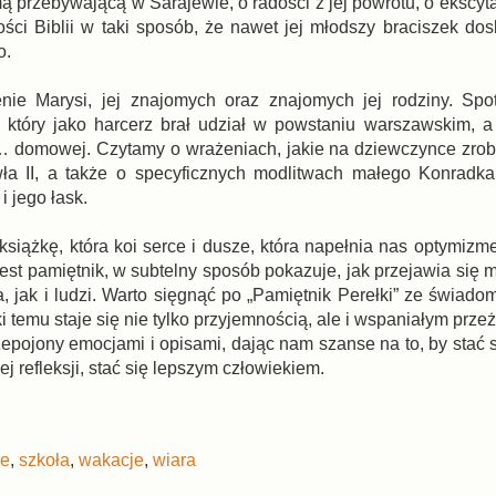
 przebywającą w Sarajewie, o radości z jej powrotu, o ekscyt
ości Biblii w taki sposób, że nawet jej młodszy braciszek dos
o.
zenie Marysi, jej znajomych oraz znajomych jej rodziny. S
 który jako harcerz brał udział w powstaniu warszawskim, a
 domowej. Czytamy o wrażeniach, jakie na dziewczynce zrobi
a II, a także o specyficznych modlitwach małego Konradka,
 jego łask.
siążkę, która koi serce i dusze, która napełnia nas optymizme
est pamiętnik, w subtelny sposób pokazuje, jak przejawia się 
jak i ludzi. Warto sięgnąć po „Pamiętnik Perełki” ze świadom
temu staje się nie tylko przyjemnością, ale i wspaniałym prze
zepojony emocjami i opisami, dając nam szanse na to, by stać s
ej refleksji, stać się lepszym człowiekiem.
je
,
szkoła
,
wakacje
,
wiara