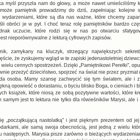
a myśl przyszła nam do głowy, a może nawet umieściliśmy 
może pamiętnik prowadzimy do dziś, zapełniając kolejne s
, wydarzeniami, które są dla nas ważne, które chcemy zapa
śli obróci je w pył. I choć teraz rolę pamiętników bardzo czę
ednak uczucie, które rodzi się w nas po otwarciu sfatygo
jest nieporównywalne z lekturą cyfrowych zapisów.
tnik, zamykany na kluczyk, strzegący największych sekret
ście, że zyskujemy wgląd w te zapiski jedenastoletniej dziewc
je wielu cennych spostrzeżeń. Dzięki „Pamiętnikowi Perełki”, 
e przeżyć dzieciństwo, spojrzeć na świat nie przez pryzmat
oda osoba. Mamy szansę zachwycić się tym światem, ale i z
ękną opowieść o dorastaniu, o byciu blisko Boga, o cieniach i 
tych książek, które niosą ze sobą pozytywne wartości, które k
samym jest to lektura nie tylko dla rówieśników Marysi, ale i
się „początkującą nastolatką” i jest pięknym prezentem od jej
podarkami, ale samą swoja obecnością, jest jedną z wielu któ
elu następnych. Marysia pisze zarówno o bieżących wydarzeniac