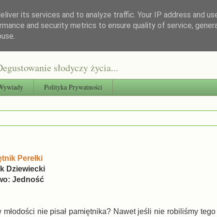
liver its services and to analyze traffic. Your IP address and us
rmance and security metrics to ensure quality of service, gene
buse.
egustowanie słodyczy życia...
Wywiady
Polityka Prywatności
tnik Perełki
k Dziewiecki
wo: Jedność
 młodości nie pisał pamiętnika? Nawet jeśli nie robiliśmy tego 