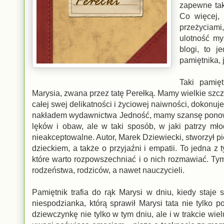
zapewne tak
Co więcej, 
przeżyciami
ulotność my
blogi, to j
pamiętnika, 
Taki pamię
Marysia, zwana przez tatę Perełką. Mamy wielkie szczę
całej swej delikatności i życiowej naiwności, dokonu
nakładem wydawnictwa Jedność, mamy szansę ponowni
lęków i obaw, ale w taki sposób, w jaki patrzy mł
nieakceptowalne. Autor, Marek Dziewiecki, stworzył pi
dzieckiem, a także o przyjaźni i empatii. To jedna z 
które warto rozpowszechniać i o nich rozmawiać. Tym 
rodzeństwa, rodziców, a nawet nauczycieli.
Pamiętnik trafia do rąk Marysi w dniu, kiedy staje 
niespodzianka, którą sprawił Marysi tata nie tylko 
dziewczynkę nie tylko w tym dniu, ale i w trakcie wi