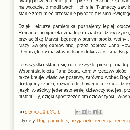
uwagi poświęca emocjom – pisze o tęsknocie za mamą
na wakacje, o modlitwach i ich sile. Tłumaczy zawił
stanie zrozumieć przesłanie płynące z Pisma Święteg
Dzięki lekturze pamiętnika poznajemy lepiej otoc
Romana, przyjaciela zmarłego dziadka dziewczynki,
przyjaciółkę Marysi, będącą w samym środku wojny …
Mszy Świętej odprawianej przez papieża Jana Pawł
chłopca, który ma własne teorie dotyczące Pana Boga i
To wszystko składa się na niezwykle piękną i mądrą k
Wspaniała lekcja Pana Boga, którą w rzeczywistości j
także kreuje właściwe postawy, zarówno wobec Boga, 
dostajemy szansę rozwoju duchowego, a lektura dzięki 
język, właściwy jedenastoletniej dziewczynce, jest pr
historii. By, dzięki spostrzeżeniom dziewczynki i własn
on
sierpnia 06, 2016
Etykiety:
Bóg
,
pamiętnik
,
przyjaciele
,
recenzja
,
recenz