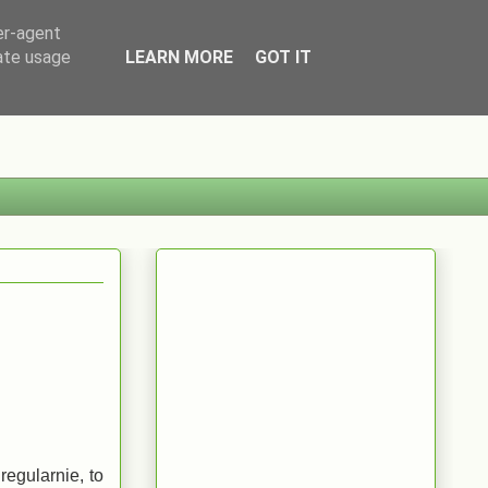
er-agent
rate usage
LEARN MORE
GOT IT
regularnie, to