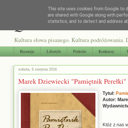
This site uses cookies from Google to de
are shared with Google along with perfo
Qultura słowa
statistics, and to detect and address a
Kultura słowa pisanego. Kultura podróżowania. D
Recenzje
Lifestyle
Podróże
Konkursy
sobota, 6 sierpnia 2016
Marek Dziewiecki "Pamiętnik Perełki"
Tytuł:
Pamię
Autor: Mare
Wydawnict
Któż z nas w