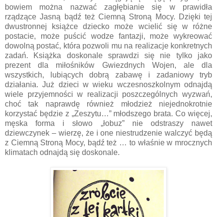
bowiem można nazwać zagłębianie się w prawidła
rządzące Jasną bądź też Ciemną Stroną Mocy. Dzięki tej
dwustronnej książce dziecko może wcielić się w różne
postacie, może puścić wodze fantazji, może wykreować
dowolną postać, która pozwoli mu na realizacje konkretnych
zadań. Książka doskonale sprawdzi się nie tylko jako
prezent dla miłośników Gwiezdnych Wojen, ale dla
wszystkich, lubiących dobrą zabawę i zadaniowy tryb
działania. Już dzieci w wieku wczesnoszkolnym odnajdą
wiele przyjemności w realizacji poszczególnych wyzwań,
choć tak naprawdę również młodzież niejednokrotnie
korzystać będzie z „Zeszytu…” młodszego brata. Co więcej,
męska forma i słowo „łobuz” nie odstraszy nawet
dziewczynek – wierzę, że i one niestrudzenie walczyć będą
z Ciemną Stroną Mocy, bądź też … to właśnie w mrocznych
klimatach odnajdą się doskonale.