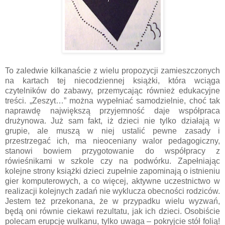
To zaledwie kilkanaście z wielu propozycji zamieszczonych
na kartach tej niecodziennej książki, która wciąga
czytelników do zabawy, przemycając również edukacyjne
treści. „Zeszyt…” można wypełniać samodzielnie, choć tak
naprawdę największą przyjemność daje współpraca
drużynowa. Już sam fakt, iż dzieci nie tylko działają w
grupie, ale muszą w niej ustalić pewne zasady i
przestrzegać ich, ma nieoceniany walor pedagogiczny,
stanowi bowiem przygotowanie do współpracy z
rówieśnikami w szkole czy na podwórku. Zapełniając
kolejne strony książki dzieci zupełnie zapominają o istnieniu
gier komputerowych, a co więcej, aktywne uczestnictwo w
realizacji kolejnych zadań nie wyklucza obecności rodziców.
Jestem też przekonana, że w przypadku wielu wyzwań,
będą oni równie ciekawi rezultatu, jak ich dzieci. Osobiście
polecam erupcję wulkanu, tylko uwaga – pokryjcie stół folią!