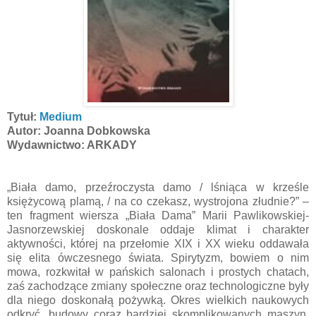
Tytuł:
Medium
Autor: Joanna Dobkowska
Wydawnictwo: ARKADY
„Biała damo, przeźroczysta damo / lśniąca w krześle
księżycową plamą, / na co czekasz, wystrojona złudnie?” –
ten fragment wiersza „Biała Dama” Marii Pawlikowskiej-
Jasnorzewskiej doskonale oddaje klimat i charakter
aktywności, której na przełomie XIX i XX wieku oddawała
się elita ówczesnego świata. Spirytyzm, bowiem o nim
mowa, rozkwitał w pańskich salonach i prostych chatach,
zaś zachodzące zmiany społeczne oraz technologiczne były
dla niego doskonałą pożywką. Okres wielkich naukowych
odkryć, budowy coraz bardziej skomplikowanych maszyn,