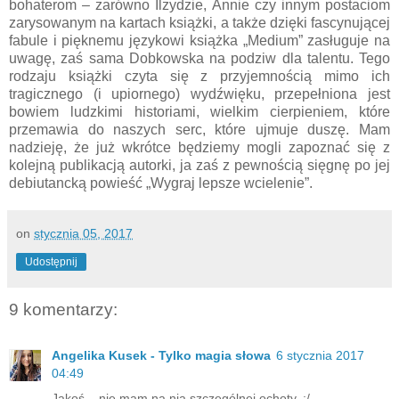
bohaterom – zarówno Ilzydzie, Annie czy innym postaciom
zarysowanym na kartach książki, a także dzięki fascynującej
fabule i pięknemu językowi książka „Medium” zasługuje na
uwagę, zaś sama Dobkowska na podziw dla talentu. Tego
rodzaju książki czyta się z przyjemnością mimo ich
tragicznego (i upiornego) wydźwięku, przepełniona jest
bowiem ludzkimi historiami, wielkim cierpieniem, które
przemawia do naszych serc, które ujmuje duszę. Mam
nadzieję, że już wkrótce będziemy mogli zapoznać się z
kolejną publikacją autorki, ja zaś z pewnością sięgnę po jej
debiutancką powieść „Wygraj lepsze wcielenie”.
on
stycznia 05, 2017
Udostępnij
9 komentarzy:
Angelika Kusek - Tylko magia słowa
6 stycznia 2017
04:49
Jakoś... nie mam na nią szczególnej ochoty. ;/