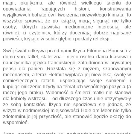
magii, okultyzmu, ale również wielkiego talentu do
opowiadania frapujących historii, konstruowania
wyjątkowych bohaterów i tworzenia niezwykłego klimatu. To
wszystko sprawia, że po książkę mogą sięgnąć nie tylko
osoby, których zjawiska mediumiczne interesują, ale
również ci czytelnicy, którzy doceniają dobrze napisane
powieści, kryjące w sobie głębie i pokłady refleksji.
Swój świat odkrywa przed nami Ilzyda Filomena Bonusch z
domu von Taffel, stateczna i nieco oschła dama klasowa i
nauczycielka języka francuskiego, zatrudniona w prywatnej
pensji dla panien. Rozstała się z mężem, szanowanym
mecenasem, a teraz Helmut wypłaca jej niewielką kwotę w
comiesięcznych ratach, uspokajając swoje sumienie i
kupując milczenie Ilzydy na temat ich wspólnego pożycia (a
raczej jego braku). Widomość o śmierci matki nie stanowi
dla kobiety wstrząsu – od dłuższego czasu nie utrzymywały
ze sobą kontaktów. Ilzyda nie spodziewa się jednak, że
wizyta w nadmorskiej miejscowości Hole am Meer nie tylko
zdeterminuje jej przyszłość, ale stanowić będzie okazję do
wspomnień.