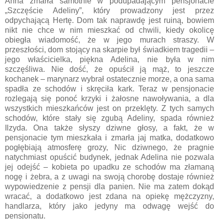
Anna zmarła samotnie w podupadającym pensjonacie
„Szczęście Adeliny”, który prowadzony jest przez
odpychającą Hertę. Dom tak naprawdę jest ruiną, bowiem
nikt nie chce w nim mieszkać od chwili, kiedy okolicę
obiegła wiadomość, że w jego murach straszy. W
przeszłości, dom stojący na skarpie był świadkiem tragedii –
jego właścicielka, piękna Adelina, nie była w nim
szczęśliwa. Nie dość, że opuścił ją mąż, to jeszcze
kochanek – marynarz wybrał ostatecznie morze, a ona sama
spadła ze schodów i skręciła kark. Teraz w pensjonacie
rozlegają się ponoć krzyki i żałosne nawoływania, a dla
wszystkich mieszkańców jest on przeklęty. Z tych samych
schodów, które stały się zgubą Adeliny, spada również
Ilzyda. Ona także słyszy dziwne głosy, a fakt, że w
pensjonacie tym mieszkała i zmarła jaj matka, dodatkowo
pogłębiają atmosferę grozy, Nic dziwnego, że pragnie
natychmiast opuścić budynek, jednak Adelina nie pozwala
jej odejść – kobieta po upadku ze schodów ma złamaną
nogę i żebra, a z uwagi na swoją chorobę dostaje również
wypowiedzenie z pensji dla panien. Nie ma zatem dokąd
wracać, a dodatkowo jest zdana na opiekę mężczyzny,
handlarza, który jako jedyny ma odwagę wejść do
pensjonatu.