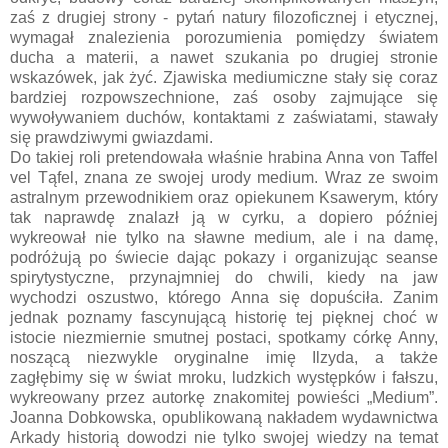
zaś z drugiej strony - pytań natury filozoficznej i etycznej,
wymagał znalezienia porozumienia pomiędzy światem
ducha a materii, a nawet szukania po drugiej stronie
wskazówek, jak żyć. Zjawiska mediumiczne stały się coraz
bardziej rozpowszechnione, zaś osoby zajmujące się
wywoływaniem duchów, kontaktami z zaświatami, stawały
się prawdziwymi gwiazdami.
Do takiej roli pretendowała właśnie hrabina Anna von Taffel
vel Tąfel, znana ze swojej urody medium. Wraz ze swoim
astralnym przewodnikiem oraz opiekunem Ksawerym, który
tak naprawdę znalazł ją w cyrku, a dopiero później
wykreował nie tylko na sławne medium, ale i na damę,
podróżują po świecie dając pokazy i organizując seanse
spirytystyczne, przynajmniej do chwili, kiedy na jaw
wychodzi oszustwo, którego Anna się dopuściła. Zanim
jednak poznamy fascynującą historię tej pięknej choć w
istocie niezmiernie smutnej postaci, spotkamy córkę Anny,
noszącą niezwykle oryginalne imię Ilzyda, a także
zagłębimy się w świat mroku, ludzkich występków i fałszu,
wykreowany przez autorkę znakomitej powieści „Medium”.
Joanna Dobkowska, opublikowaną nakładem wydawnictwa
Arkady historią dowodzi nie tylko swojej wiedzy na temat