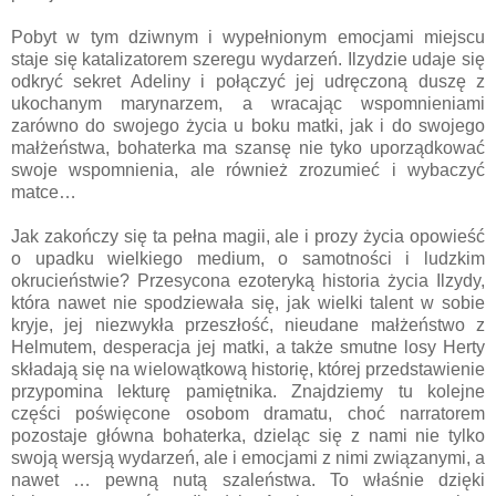
Pobyt w tym dziwnym i wypełnionym emocjami miejscu
staje się katalizatorem szeregu wydarzeń. Ilzydzie udaje się
odkryć sekret Adeliny i połączyć jej udręczoną duszę z
ukochanym marynarzem, a wracając wspomnieniami
zarówno do swojego życia u boku matki, jak i do swojego
małżeństwa, bohaterka ma szansę nie tyko uporządkować
swoje wspomnienia, ale również zrozumieć i wybaczyć
matce…
Jak zakończy się ta pełna magii, ale i prozy życia opowieść
o upadku wielkiego medium, o samotności i ludzkim
okrucieństwie? Przesycona ezoteryką historia życia Ilzydy,
która nawet nie spodziewała się, jak wielki talent w sobie
kryje, jej niezwykła przeszłość, nieudane małżeństwo z
Helmutem, desperacja jej matki, a także smutne losy Herty
składają się na wielowątkową historię, której przedstawienie
przypomina lekturę pamiętnika. Znajdziemy tu kolejne
części poświęcone osobom dramatu, choć narratorem
pozostaje główna bohaterka, dzieląc się z nami nie tylko
swoją wersją wydarzeń, ale i emocjami z nimi związanymi, a
nawet … pewną nutą szaleństwa. To właśnie dzięki