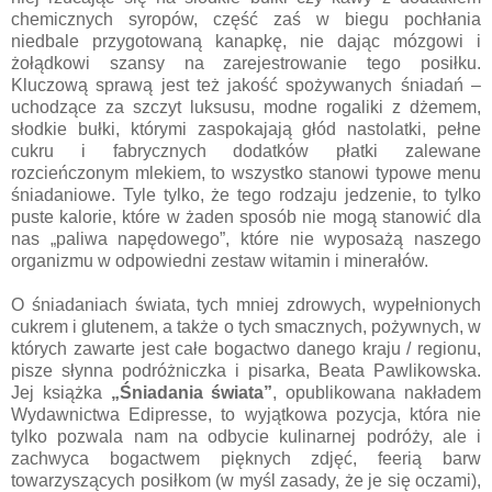
chemicznych syropów, część zaś w biegu pochłania
niedbale przygotowaną kanapkę, nie dając mózgowi i
żołądkowi szansy na zarejestrowanie tego posiłku.
Kluczową sprawą jest też jakość spożywanych śniadań –
uchodzące za szczyt luksusu, modne rogaliki z dżemem,
słodkie bułki, którymi zaspokajają głód nastolatki, pełne
cukru i fabrycznych dodatków płatki zalewane
rozcieńczonym mlekiem, to wszystko stanowi typowe menu
śniadaniowe. Tyle tylko, że tego rodzaju jedzenie, to tylko
puste kalorie, które w żaden sposób nie mogą stanowić dla
nas „paliwa napędowego”, które nie wyposażą naszego
organizmu w odpowiedni zestaw witamin i minerałów.
O śniadaniach świata, tych mniej zdrowych, wypełnionych
cukrem i glutenem, a także o tych smacznych, pożywnych, w
których zawarte jest całe bogactwo danego kraju / regionu,
pisze słynna podróżniczka i pisarka, Beata Pawlikowska.
Jej książka
„Śniadania świata”
, opublikowana nakładem
Wydawnictwa Edipresse, to wyjątkowa pozycja, która nie
tylko pozwala nam na odbycie kulinarnej podróży, ale i
zachwyca bogactwem pięknych zdjęć, feerią barw
towarzyszących posiłkom (w myśl zasady, że je się oczami),