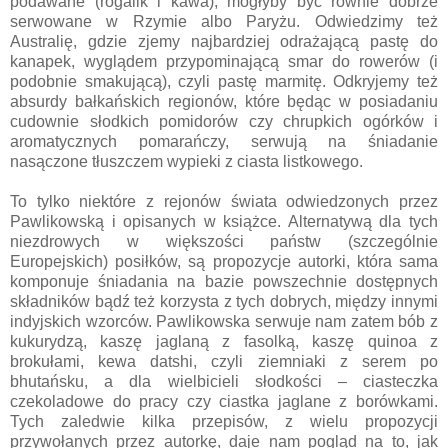
podawane (rogalik i kawa), mogłyby być równie dobrze
serwowane w Rzymie albo Paryżu. Odwiedzimy też
Australię, gdzie zjemy najbardziej odrażającą pastę do
kanapek, wyglądem przypominającą smar do rowerów (i
podobnie smakującą), czyli pastę marmitę. Odkryjemy też
absurdy bałkańskich regionów, które będąc w posiadaniu
cudownie słodkich pomidorów czy chrupkich ogórków i
aromatycznych pomarańczy, serwują na śniadanie
nasączone tłuszczem wypieki z ciasta listkowego.
To tylko niektóre z rejonów świata odwiedzonych przez
Pawlikowską i opisanych w książce. Alternatywą dla tych
niezdrowych w większości państw (szczególnie
Europejskich) posiłków, są propozycje autorki, która sama
komponuje śniadania na bazie powszechnie dostępnych
składników bądź też korzysta z tych dobrych, między innymi
indyjskich wzorców. Pawlikowska serwuje nam zatem bób z
kukurydzą, kaszę jaglaną z fasolką, kaszę quinoa z
brokułami, kewa datshi, czyli ziemniaki z serem po
bhutańsku, a dla wielbicieli słodkości – ciasteczka
czekoladowe do pracy czy ciastka jaglane z borówkami.
Tych zaledwie kilka przepisów, z wielu propozycji
przywołanych przez autorkę, daje nam pogląd na to, jak