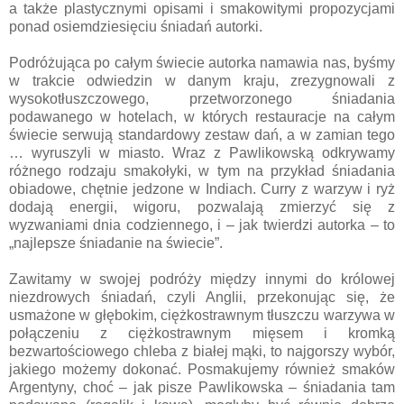
a także plastycznymi opisami i smakowitymi propozycjami
ponad osiemdziesięciu śniadań autorki.
Podróżująca po całym świecie autorka namawia nas, byśmy
w trakcie odwiedzin w danym kraju, zrezygnowali z
wysokotłuszczowego, przetworzonego śniadania
podawanego w hotelach, w których restauracje na całym
świecie serwują standardowy zestaw dań, a w zamian tego
… wyruszyli w miasto. Wraz z Pawlikowską odkrywamy
różnego rodzaju smakołyki, w tym na przykład śniadania
obiadowe, chętnie jedzone w Indiach. Curry z warzyw i ryż
dodają energii, wigoru, pozwalają zmierzyć się z
wyzwaniami dnia codziennego, i – jak twierdzi autorka – to
„najlepsze śniadanie na świecie”.
Zawitamy w swojej podróży między innymi do królowej
niezdrowych śniadań, czyli Anglii, przekonując się, że
usmażone w głębokim, ciężkostrawnym tłuszczu warzywa w
połączeniu z ciężkostrawnym mięsem i kromką
bezwartościowego chleba z białej mąki, to najgorszy wybór,
jakiego możemy dokonać. Posmakujemy również smaków
Argentyny, choć – jak pisze Pawlikowska – śniadania tam