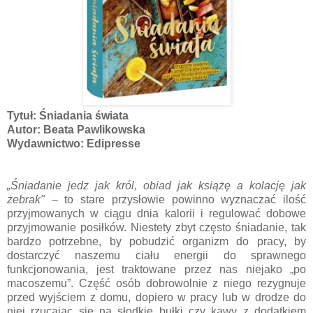
Tytuł: Śniadania świata
Autor: Beata Pawlikowska
Wydawnictwo: Edipresse
„Śniadanie jedz jak król, obiad jak książę a kolację jak
żebrak"
– to stare przysłowie powinno wyznaczać ilość
przyjmowanych w ciągu dnia kalorii i regulować dobowe
przyjmowanie posiłków. Niestety zbyt często śniadanie, tak
bardzo potrzebne, by pobudzić organizm do pracy, by
dostarczyć naszemu ciału energii do sprawnego
funkcjonowania, jest traktowane przez nas niejako „po
macoszemu”. Część osób dobrowolnie z niego rezygnuje
przed wyjściem z domu, dopiero w pracy lub w drodze do
niej rzucając się na słodkie bułki czy kawy z dodatkiem