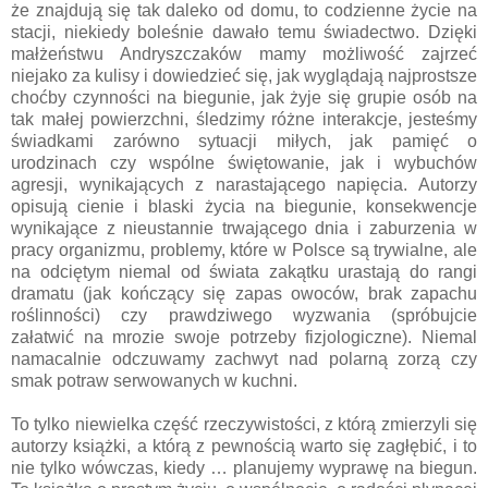
że znajdują się tak daleko od domu, to codzienne życie na
stacji, niekiedy boleśnie dawało temu świadectwo. Dzięki
małżeństwu Andryszczaków mamy możliwość zajrzeć
niejako za kulisy i dowiedzieć się, jak wyglądają najprostsze
choćby czynności na biegunie, jak żyje się grupie osób na
tak małej powierzchni, śledzimy różne interakcje, jesteśmy
świadkami zarówno sytuacji miłych, jak pamięć o
urodzinach czy wspólne świętowanie, jak i wybuchów
agresji, wynikających z narastającego napięcia. Autorzy
opisują cienie i blaski życia na biegunie, konsekwencje
wynikające z nieustannie trwającego dnia i zaburzenia w
pracy organizmu, problemy, które w Polsce są trywialne, ale
na odciętym niemal od świata zakątku urastają do rangi
dramatu (jak kończący się zapas owoców, brak zapachu
roślinności) czy prawdziwego wyzwania (spróbujcie
załatwić na mrozie swoje potrzeby fizjologiczne). Niemal
namacalnie odczuwamy zachwyt nad polarną zorzą czy
smak potraw serwowanych w kuchni.
To tylko niewielka część rzeczywistości, z którą zmierzyli się
autorzy książki, a którą z pewnością warto się zagłębić, i to
nie tylko wówczas, kiedy … planujemy wyprawę na biegun.