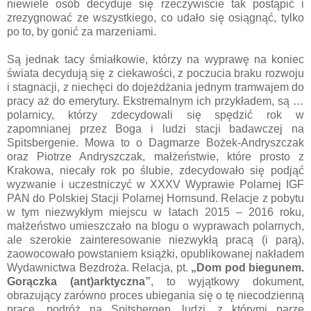
niewiele osób decyduje się rzeczywiście tak postąpić i
zrezygnować ze wszystkiego, co udało się osiągnąć, tylko
po to, by gonić za marzeniami.
Są jednak tacy śmiałkowie, którzy na wyprawę na koniec
świata decydują się z ciekawości, z poczucia braku rozwoju
i stagnacji, z niechęci do dojeżdżania jednym tramwajem do
pracy aż do emerytury. Ekstremalnym ich przykładem, są …
polarnicy, którzy zdecydowali się spędzić rok w
zapomnianej przez Boga i ludzi stacji badawczej na
Spitsbergenie. Mowa to o Dagmarze Bożek-Andryszczak
oraz Piotrze Andryszczak, małżeństwie, które prosto z
Krakowa, niecały rok po ślubie, zdecydowało się podjąć
wyzwanie i uczestniczyć w XXXV Wyprawie Polarnej IGF
PAN do Polskiej Stacji Polarnej Hornsund. Relacje z pobytu
w tym niezwykłym miejscu w latach 2015 – 2016 roku,
małżeństwo umieszczało na blogu o wyprawach polarnych,
ale szerokie zainteresowanie niezwykłą pracą (i parą),
zaowocowało powstaniem książki, opublikowanej nakładem
Wydawnictwa Bezdroża. Relacja, pt.
„Dom pod biegunem.
Gorączka (ant)arktyczna”
, to wyjątkowy dokument,
obrazujący zarówno proces ubiegania się o tę niecodzienną
pracę, podróż na Spitsbergen, ludzi, z którymi parze