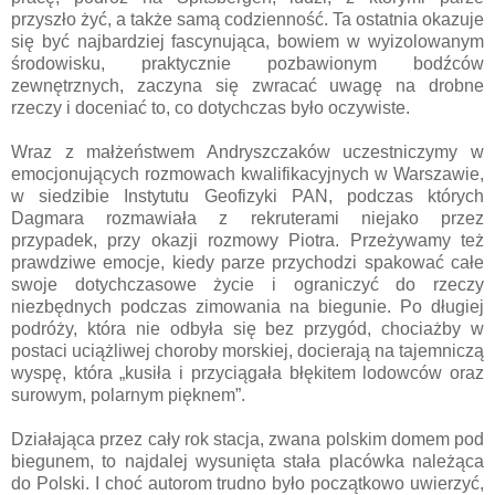
przyszło żyć, a także samą codzienność. Ta ostatnia okazuje
się być najbardziej fascynująca, bowiem w wyizolowanym
środowisku, praktycznie pozbawionym bodźców
zewnętrznych, zaczyna się zwracać uwagę na drobne
rzeczy i doceniać to, co dotychczas było oczywiste.
Wraz z małżeństwem Andryszczaków uczestniczymy w
emocjonujących rozmowach kwalifikacyjnych w Warszawie,
w siedzibie Instytutu Geofizyki PAN, podczas których
Dagmara rozmawiała z rekruterami niejako przez
przypadek, przy okazji rozmowy Piotra. Przeżywamy też
prawdziwe emocje, kiedy parze przychodzi spakować całe
swoje dotychczasowe życie i ograniczyć do rzeczy
niezbędnych podczas zimowania na biegunie. Po długiej
podróży, która nie odbyła się bez przygód, chociażby w
postaci uciążliwej choroby morskiej, docierają na tajemniczą
wyspę, która „kusiła i przyciągała błękitem lodowców oraz
surowym, polarnym pięknem”.
Działająca przez cały rok stacja, zwana polskim domem pod
biegunem, to najdalej wysunięta stała placówka należąca
do Polski. I choć autorom trudno było początkowo uwierzyć,