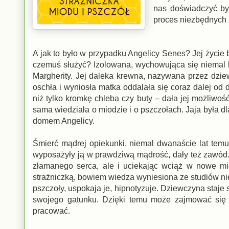
nas doświadczyć byś
proces niezbędnych
A jak to było w przypadku Angelicy Senes? Jej życie b
czemuś służyć? Izolowana, wychowująca się niemal b
Margherity. Jej daleka krewna, nazywana przez dziewc
oschła i wyniosła matka oddalała się coraz dalej od 
niż tylko kromkę chleba czy buty – dała jej możliwoś
sama wiedziała o miodzie i o pszczołach. Jaja była d
domem Angelicy.
Śmierć mądrej opiekunki, niemal dwanaście lat temu,
wyposażyły ją w prawdziwą mądrość, dały też zawód. 
złamanego serca, ale i uciekając wciąż w nowe miej
strażniczką, bowiem wiedza wyniesiona ze studiów ni
pszczoły, uspokaja je, hipnotyzuje. Dziewczyna staje 
swojego gatunku. Dzięki temu może zajmować się 
pracować.