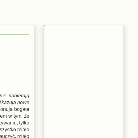
nie nabierają
wskazują nowe
ionują bogate
lem w tym, że
żywaniu, tylko
wszystko miało
nauczyć, miało