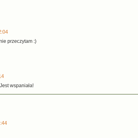
2:04
nie przeczytam :)
14
Jest wspaniała!
5:44