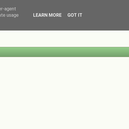
er-agent
rate usage
LEARN MORE
GOT IT