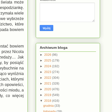
 świata może
iespodziankę.
trzymała wiele
iowe wybrzeże
zictwo, które
 spada bowiem
owstać bowiem
Archiwum bloga
 przez Nicola
►
2026
(96)
przedaży… Jak
►
2025
(179)
y, by posiąść
►
2024
(192)
 wybuchnie na
►
2023
(274)
ząco wyróżnia
►
2022
(304)
ciach, którymi
►
2021
(328)
ch opowieści,
►
2020
(476)
wości miodu, a
►
2019
(549)
dy, co więcej
▼
2018
(416)
grudnia
(33)
listopada
(28)