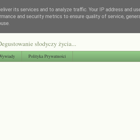
liver its services and to analyze traffic. Your IP address and us
rmance and security metrics to ensure quality of service, gene
buse.
egustowanie słodyczy życia...
Wywiady
Polityka Prywatności