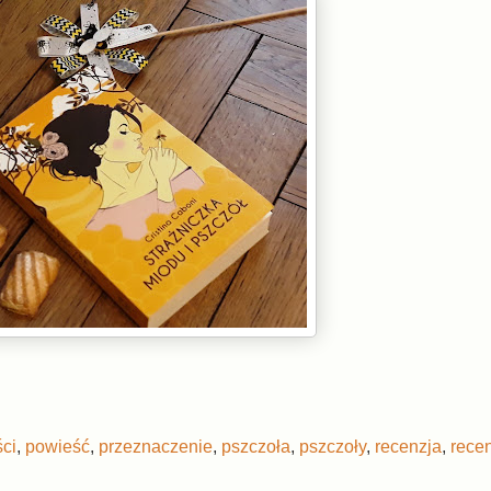
ci
,
powieść
,
przeznaczenie
,
pszczoła
,
pszczoły
,
recenzja
,
rece