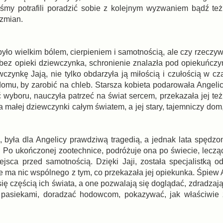
my potrafili poradzić sobie z kolejnym wyzwaniem bądź też
 zmian.
yło wielkim bólem, cierpieniem i samotnością, ale czy rzeczyw
ez opieki dziewczynka, schronienie znalazła pod opiekuńczy
zynkę Jają, nie tylko obdarzyła ją miłością i czułością w cza
domu, by zarobić na chleb. Starsza kobieta podarowała Angelic
ć wyboru, nauczyła patrzeć na świat sercem, przekazała jej te
la małej dziewczynki całym światem, a jej stary, tajemniczy d
 była dla Angelicy prawdziwą tragedią, a jednak lata spędzon
Po ukończonej zootechnice, podróżuje ona po świecie, lecząc 
sca przed samotnością. Dzięki Jaji, została specjalistką od
e ma nic wspólnego z tym, co przekazała jej opiekunka. Śpiew 
się częścią ich świata, a one pozwalają się doglądać, zdradzają
pasiekami, doradzać hodowcom, pokazywać, jak właściwie 