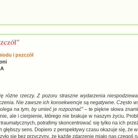
szczół"
miodu i pszczół
boni
ZA
ię różne rzeczy. Z pozoru straszne wydarzenia niespodziewa
czenia. Nie zawsze ich konsekwencje są negatywne. Często 
polega na tym, by umieć je rozpoznać”
– te piękne słowa znam
e, ale i cierpienie, którego nie brakuje w naszym życiu. Prob
 traumatycznych, potrafimy skoncentrować się tylko na ich prze
ch głębszy sens. Dopiero z perspektywy czasu okazuje się, że 
arzyło się bez przyczyny, że każde zdarzenie miało nas czegoś 