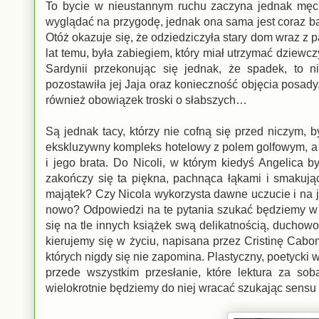
To bycie w nieustannym ruchu zaczyna jednak męc
wyglądać na przygodę, jednak ona sama jest coraz ba
Otóż okazuje się, że odziedziczyła stary dom wraz z p
lat temu, była zabiegiem, który miał utrzymać dziew
Sardynii przekonując się jednak, że spadek, to n
pozostawiła jej Jaja oraz konieczność objęcia posady
również obowiązek troski o słabszych…
Są jednak tacy, którzy nie cofną się przed niczym
ekskluzywny kompleks hotelowy z polem golfowym, a j
i jego brata. Do Nicoli, w którym kiedyś Angelica
zakończy się ta piękna, pachnąca łąkami i smakuj
majątek? Czy Nicola wykorzysta dawne uczucie i na 
nowo? Odpowiedzi na te pytania szukać będziemy w
się na tle innych książek swą delikatnością, duchowoś
kierujemy się w życiu, napisana przez Cristinę Cab
których nigdy się nie zapomina. Plastyczny, poetycki 
przede wszystkim przesłanie, które lektura za sob
wielokrotnie będziemy do niej wracać szukając sens