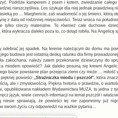
zyć. Podróże kamperem z psem i kotem, zwiedzanie całego
rdziej nieszczęśliwa. Los szykuje dla niej jednak prawdziwą n
asieką po … Marghericie, zaś wiadomość o jej śmierci, którą o
czynę z dala od rodzinnej miejscowości. Teraz wraca na połudn
ie tylko rzeczy materialne. To również całe duchowe dzied
, która wykracza daleko poza to, co dotąd robiła. Na Angelicę
, by odebrać jej spadek. Na terenie należącym do domu ma p
ego budowa jest ostatnią deską ratunku dla firmy prowadzonej
 była zakochana, należy zatem przekonanie dziewczyny do s
ąca miodem opowieść? Jak daleko posuną się krewni Angelic
jego bazie powstanie plan przejęcia ziemi czy może … miłość
 pięknej powieści
„Strażniczka miodu i pszczół”
, która znac
cią, ale i zmysłowością. Piękna historia o prawdzie, o wartoś
oni, opublikowana nakładem Wydawnictwa MUZA, to jedna z ty
wręcz język, wiele cennych informacji na temat pszczół i właści
ą niesie sprawiają, że powieści tej nie zapomnimy już nig
u w swoim życiu czy odpowiedzi na ważkie pytania…