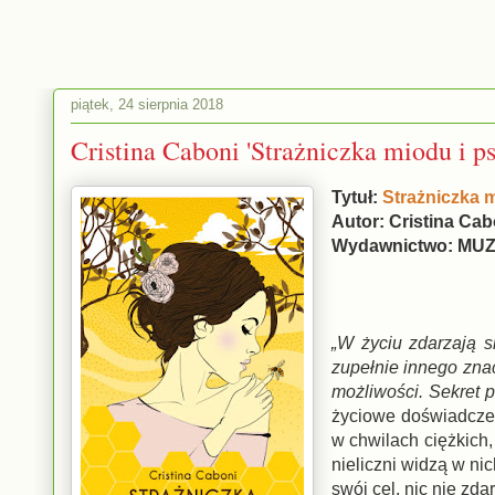
piątek, 24 sierpnia 2018
Cristina Caboni 'Strażniczka miodu i p
Tytuł:
Strażniczka 
Autor: Cristina Ca
Wydawnictwo: MU
„W życiu zdarzają s
zupełnie innego zna
możliwości. Sekret 
życiowe doświadczeni
w chwilach ciężkich,
nieliczni widzą w ni
swój cel, nic nie zd