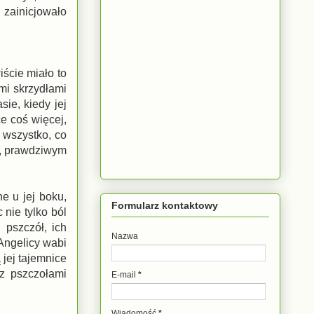
 zainicjowało
iście miało to
mi skrzydłami
sie, kiedy jej
e coś więcej,
ż wszystko, co
om, prawdziwym
e u jej boku,
Formularz kontaktowy
nie tylko ból
 pszczół, ich
Nazwa
Angelicy wabi
 jej tajemnice
z pszczołami
E-mail
*
Wiadomość
*