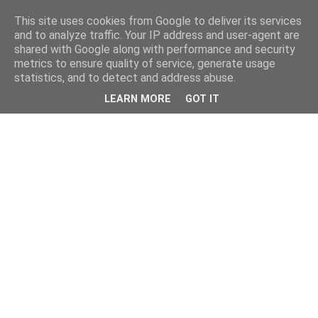
This site uses cookies from Google to deliver its services
and to analyze traffic. Your IP address and user-agent are
shared with Google along with performance and security
metrics to ensure quality of service, generate usage
statistics, and to detect and address abuse.
LEARN MORE
GOT IT