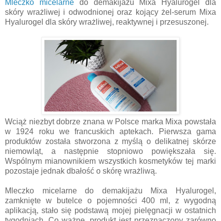
Mleczko micelarne
do demakijażu Mixa Hyalurogel dla
skóry wrażliwej i odwodnionej oraz kojący żel-serum Mixa
Hyalurogel dla skóry wrażliwej, reaktywnej i przesuszonej.
Wciąż niezbyt dobrze znana w Polsce marka Mixa powstała
w 1924 roku we francuskich aptekach. Pierwsza gama
produktów została stworzona z myślą o delikatnej skórze
niemowląt, a następnie stopniowo powiększała się.
Wspólnym mianownikiem wszystkich kosmetyków tej marki
pozostaje jednak dbałość o skórę wrażliwą.
Mleczko micelarne do demakijażu Mixa Hyalurogel,
zamknięte w butelce o pojemności 400 ml, z wygodną
aplikacją, stało się podstawą mojej pielęgnacji w ostatnich
tygodniach. Co ważne, produkt jest przeznaczony zarówno