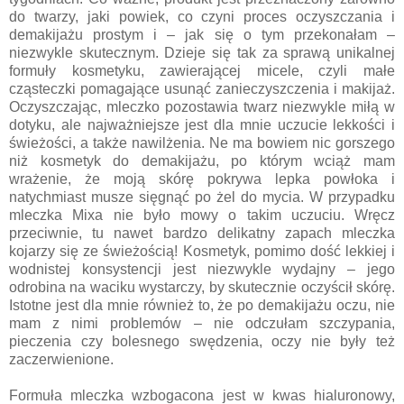
do twarzy, jaki powiek, co czyni proces oczyszczania i
demakijażu prostym i – jak się o tym przekonałam –
niezwykle skutecznym. Dzieje się tak za sprawą unikalnej
formuły kosmetyku, zawierającej micele, czyli małe
cząsteczki pomagające usunąć zanieczyszczenia i makijaż.
Oczyszczając, mleczko pozostawia twarz niezwykle miłą w
dotyku, ale najważniejsze jest dla mnie uczucie lekkości i
świeżości, a także nawilżenia. Ne ma bowiem nic gorszego
niż kosmetyk do demakijażu, po którym wciąż mam
wrażenie, że moją skórę pokrywa lepka powłoka i
natychmiast musze sięgnąć po żel do mycia. W przypadku
mleczka Mixa nie było mowy o takim uczuciu. Wręcz
przeciwnie, tu nawet bardzo delikatny zapach mleczka
kojarzy się ze świeżością! Kosmetyk, pomimo dość lekkiej i
wodnistej konsystencji jest niezwykle wydajny – jego
odrobina na waciku wystarczy, by skutecznie oczyścił skórę.
Istotne jest dla mnie również to, że po demakijażu oczu, nie
mam z nimi problemów – nie odczułam szczypania,
pieczenia czy bolesnego swędzenia, oczy nie były też
zaczerwienione.
Formuła mleczka wzbogacona jest w kwas hialuronowy,