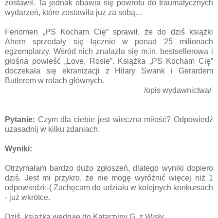
zostawił. Ta jednak obawia się powrotu do traumatycznych
wydarzeń, które zostawiła już za sobą…
Fenomen „PS Kocham Cię” sprawił, że do dziś książki
Ahern sprzedały się łącznie w ponad 25 milionach
egzemplarzy. Wśród nich znalazła się m.in. bestsellerowa i
głośna powieść „Love, Rosie”. Książka „PS Kocham Cię”
doczekała się ekranizacji z Hilary Swank i Gerardem
Butlerem w rolach głównych.
/opis wydawnictwa/
Pytanie:
Czym dla ciebie jest wieczna miłość? Odpowiedź
uzasadnij w kilku zdaniach.
Wyniki:
Otrzymałam bardzo dużo zgłoszeń, dlatego wyniki dopiero
dziś. Jest mi przykro, że nie mogę wyróżnić więcej niż 1
odpowiedzi:-( Zachęcam do udziału w kolejnych konkursach
- już wkrótce.
Dziś, książka wędruje do Katarzyny G. z Wisły.