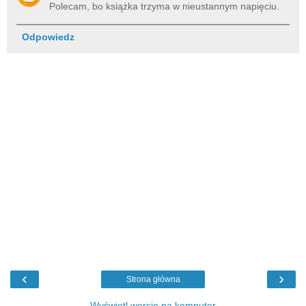
Polecam, bo książka trzyma w nieustannym napięciu.
Odpowiedz
‹
›
Strona główna
Wyświetl wersję na komputer