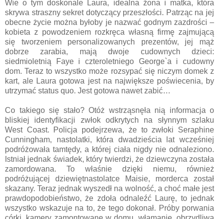
Wie o tym doskonale Laura, idealna żona i matka, która
skrywa straszny sekret dotyczący przeszłości. Patrząc na jej
obecne życie można byłoby je nazwać godnym zazdrości –
kobieta z powodzeniem rozkręca własną firmę zajmującą
się tworzeniem personalizowanych prezentów, jej mąż
dobrze zarabia, mają dwoje cudownych dzieci:
siedmioletnią Faye i czteroletniego George`a i cudowny
dom. Teraz to wszystko może rozsypać się niczym domek z
kart, ale Laura gotowa jest na największe poświecenia, by
utrzymać status quo. Jest gotowa nawet zabić…
Co takiego się stało? Otóż wstrząsnęła nią informacja o
bliskiej identyfikacji zwłok odkrytych na słynnym szlaku
West Coast. Policja podejrzewa, że to zwłoki Seraphine
Cunningham, nastolatki, która dwadzieścia lat wcześniej
podróżowała tamtędy, a której ciała nigdy nie odnaleziono.
Istniał jednak świadek, który twierdzi, że dziewczyna została
zamordowana. To właśnie dzięki niemu, również
podróżującej dziewiętnastolatce Maisie, morderca został
skazany. Teraz jednak wyszedł na wolność, a choć małe jest
prawdopodobieństwo, że zdoła odnaleźć Laurę, to jednak
wszystko wskazuje na to, że tego dokonał. Próby porwania
córki, kamery zamontowane w domu, włamanie, obrzydliwa