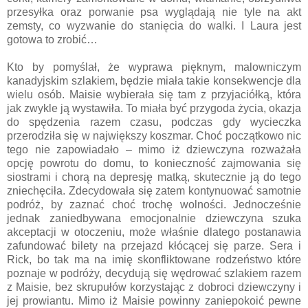
przesyłka oraz porwanie psa wyglądają nie tyle na akt
zemsty, co wyzwanie do stanięcia do walki. I Laura jest
gotowa to zrobić…
Kto by pomyślał, że wyprawa pięknym, malowniczym
kanadyjskim szlakiem, będzie miała takie konsekwencje dla
wielu osób. Maisie wybierała się tam z przyjaciółką, która
jak zwykle ją wystawiła. To miała być przygoda życia, okazja
do spędzenia razem czasu, podczas gdy wycieczka
przerodziła się w największy koszmar. Choć początkowo nic
tego nie zapowiadało – mimo iż dziewczyna rozważała
opcję powrotu do domu, to konieczność zajmowania się
siostrami i chorą na depresję matką, skutecznie ją do tego
zniechęciła. Zdecydowała się zatem kontynuować samotnie
podróż, by zaznać choć trochę wolności. Jednocześnie
jednak zaniedbywana emocjonalnie dziewczyna szuka
akceptacji w otoczeniu, może właśnie dlatego postanawia
zafundować bilety na przejazd kłócącej się parze. Sera i
Rick, bo tak ma na imię skonfliktowane rodzeństwo które
poznaje w podróży, decydują się wędrować szlakiem razem
z Maisie, bez skrupułów korzystając z dobroci dziewczyny i
jej prowiantu. Mimo iż Maisie powinny zaniepokoić pewne