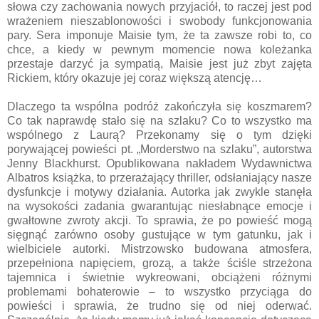
słowa czy zachowania nowych przyjaciół, to raczej jest pod
wrażeniem nieszablonowości i swobody funkcjonowania
pary. Sera imponuje Maisie tym, że ta zawsze robi to, co
chce, a kiedy w pewnym momencie nowa koleżanka
przestaje darzyć ja sympatią, Maisie jest już zbyt zajęta
Rickiem, który okazuje jej coraz większą atencję…
Dlaczego ta wspólna podróż zakończyła się koszmarem?
Co tak naprawdę stało się na szlaku? Co to wszystko ma
wspólnego z Laurą? Przekonamy się o tym dzięki
porywającej powieści pt. „Morderstwo na szlaku”, autorstwa
Jenny Blackhurst. Opublikowana nakładem Wydawnictwa
Albatros książka, to przerażający thriller, odsłaniający nasze
dysfunkcje i motywy działania. Autorka jak zwykle stanęła
na wysokości zadania gwarantując niesłabnące emocje i
gwałtowne zwroty akcji. To sprawia, że po powieść mogą
sięgnąć zarówno osoby gustujące w tym gatunku, jak i
wielbiciele autorki. Mistrzowsko budowana atmosfera,
przepełniona napięciem, grozą, a także ściśle strzeżona
tajemnica i świetnie wykreowani, obciążeni różnymi
problemami bohaterowie – to wszystko przyciąga do
powieści i sprawia, że trudno się od niej oderwać.