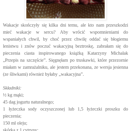
Wakacje skończyły się kilka dni temu, ale kto nam przeszkodzi
mieć wakacje w sercu? Aby wrócić wspomnieniami do
wspaniałych chwil, by choć przez chwilę oddać się błogiemu
lenistwu i znów poczuć wakacyjną beztroskę, zabrałam się do
pieczenia ciasta inspirowanego książką Katarzyny Michalak
„Przepis na szczęście”. Sięgnęłam po truskawki, które przezornie
miałam w zamrażalniku, ale jestem przekonana, ze wersja jesienna
(ze śliwkami) również byłaby „wakacyjna”.
Składniki:
½ kg mąki;
45 dag jogurtu naturalnego;
1 łyżeczka sody oczyszczonej lub 1,5 łyżeczki proszku do
pieczenia;
150 ml oleju;
skórka z 1 cytryny;