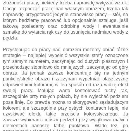
złożoności pracy, niekiedy trzeba naprawdę wytężać wzrok.
Chcąc rozpocząć pracę nad własnym obrazem, trzeba tak
naprawdę przygotować jedynie stanowisko pracy – stół, na
którym będziemy pracować lub opcjonalnie sztalugę, jeśli
takową posiadamy oraz odrobinę wody i ewentualnie
szmatkę do wytarcia rąk czy do usunięcia nadmiaru wody z
pędzla.
Przystępując do pracy nad obrazem możemy obrać różne
strategie – najlepiej wypełnić wszystkie strefy oznaczone
tym samym numerem, zaczynając od dużych płaszczyzn i
przechodząc stopniowo do mniejszych, zaczynając od góry
obrazu. Ja jednak zawsze koncentruje się na jednym
punkcie/strefie obrazu i zaczynam wypełniać płaszczyznę
odpowiednimi kolorami, w ten sposób od razu widzę efekt
swojej pracy. Malując warto kontrolować ruchy rąk,
szczególnie przy małych polach, by nie wyjechać pędzlem
poza linię. Co prawda można to skorygować sąsiadującym
kolorem, ale szczególnie przy ostrych konturach lepiej nie
uzyskiwać efektu takie przejścia kolorystycznego. Ja
zawsze wybieram cieńszy pędzel i przy wyjątkowo małych
elementach nanoszę farbę punktowo. Warto też, po