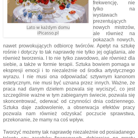
frekwencję, nie
tylko na
wystawach
prezentujących
Lato w każdym domu
nowych mistrzów,
iPicasso.pl
ale również na
pokazach nowych,
nawet prowokujących odbiorcę twórców. Apetyt na sztukę
rośnie i dotyczy to tak naprawdę nie tylko jej oglądania, ale
również tworzenia. I to nie tylko zawodowo, ale również dla
siebie, a także w formie terapii. Sztuka bowiem pomaga w
ekspresji emocji i to niezależnie od środka artystycznego
wyrazu. I nie musi ona odpowiadać sztywnym kanonom
estetycznym, nie musi być uznana przez innych. Ważne, że
praca nad danym dziełem pozwala się wyciszyć, co jest
szczególnie ważne w tym zabieganym świecie, pozwala się
skoncentrować, oderwać od czynności dnia codziennego.
Sztuka daje zadowolenie, a obserwacja efektów pracy
pozwala nam również odzyskać poczucie sprawstwa,
przekonanie, że mamy na coś wpływ.
Tworzyć możemy tak naprawdę niezależnie od posiadanego