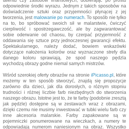
talentu czy zasobów finansowych, dobierając po prostu
odpowiednie środki wyrazu. Jednym z takich sposobów na
doświadczenie sztuki oraz przyjemności płynącej z jej
tworzenia, jest
malowanie po numerach
. To sposób nie tylko
na to, bo spróbować swoich sił w malarstwie, ćwiczyć
cierpliwość i spostrzegawczość, ale by zagwarantować
sobie oderwanie od chaosu, by czerpać przyjemność z
oddawania się sztuce przy jednoczesnej gwarancji efektu.
Spektakularnego, należy dodać, bowiem wskazówki
dotyczące nałożenia kolorów oraz wyznaczone strefy dla
danego koloru sprawiają, że spod naszego pędzla
wychodzą obrazy godne niemal samych mistrzów.
Wśród szerokiej oferty obrazów na stronie
iPicasso.pl
, które
możemy w ten sposób stworzyć, znajdą się propozycje
zarówno dla dzieci, jak dla dorosłych, o różnym stopniu
trudności i różnej liczbie farb niezbędnych do stworzenia
naszego obrazu. Istotne jest to, że te farby (podobnie zresztą
jak pędzle) dostępne są w zestawach wraz z obrazami,
dzięki czemu nie musimy inwestować w tubki wielu farb czy
inne akcesoria malarskie. Farby zapakowane są w
pojemniczki ponumerowane na wieczkach, a numery te
odpowiadają numerom naniesionym na obraz. Wszystko