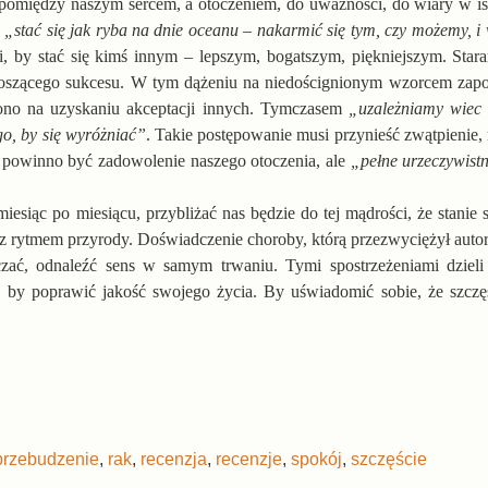
omiędzy naszym sercem, a otoczeniem, do uważności, do wiary w istn
y
„stać się jak ryba na dnie oceanu – nakarmić się tym, czy możemy, i 
 by stać się kimś innym – lepszym, bogatszym, piękniejszym. Stara
dnoszącego sukcesu. W tym dążeniu na niedoścignionym wzorcem za
 ono na uzyskaniu akceptacji innych. Tymczasem
„uzależniamy wiec 
go, by się wyróżniać”
. Takie postępowanie musi przynieść zwątpienie,
 powinno być zadowolenie naszego otoczenia, ale
„pełne urzeczywistn
 miesiąc po miesiącu, przybliżać nas będzie do tej mądrości, że stanie
ie z rytmem przyrody. Doświadczenie choroby, którą przezwyciężył auto
czać, odnaleźć sens w samym trwaniu. Tymi spostrzeżeniami dzieli
, by poprawić jakość swojego życia. By uświadomić sobie, że szczęś
przebudzenie
,
rak
,
recenzja
,
recenzje
,
spokój
,
szczęście