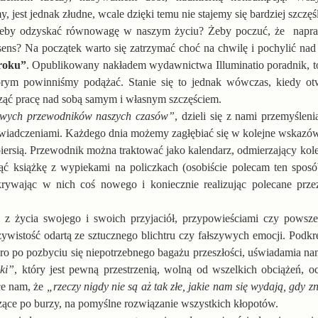
 jest jednak złudne, wcale dzięki temu nie stajemy się bardziej szczęś
żeby odzyskać równowagę w naszym życiu? Żeby poczuć, że napra
 sens? Na początek warto się zatrzymać choć na chwilę i pochylić na
 roku”
. Opublikowany nakładem wydawnictwa Illuminatio poradnik, t
rym powinniśmy podążać. Stanie się to jednak wówczas, kiedy o
cząć pracę nad sobą samym i własnym szczęściem.
howych przewodników naszych czasów”
, dzieli się z nami przemyślen
świadczeniami. Każdego dnia możemy zagłębiać się w kolejne wskazów
piersią. Przewodnik można traktować jako kalendarz, odmierzający kole
 książkę z wypiekami na policzkach (osobiście polecam ten sposób
krywając w nich coś nowego i koniecznie realizując polecane pr
i z życia swojego i swoich przyjaciół, przypowieściami czy powsz
ywistość odartą ze sztucznego blichtru czy fałszywych emocji. Podkr
po pozbyciu się niepotrzebnego bagażu przeszłości, uświadamia nam,
ki”
, który jest pewną przestrzenią, wolną od wszelkich obciążeń, o
ce nam, że
„rzeczy nigdy nie są aż tak złe, jakie nam się wydają, gdy z
dzące po burzy, na pomyślne rozwiązanie wszystkich kłopotów.