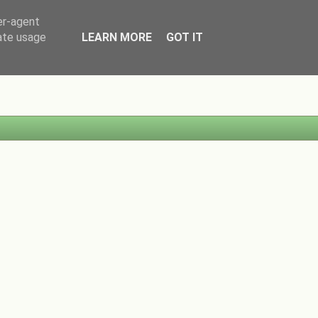
er-agent
rate usage
LEARN MORE
GOT IT