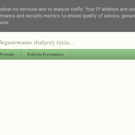
liver its services and to analyze traffic. Your IP address and us
rmance and security metrics to ensure quality of service, gene
buse.
egustowanie słodyczy życia...
Wywiady
Polityka Prywatności