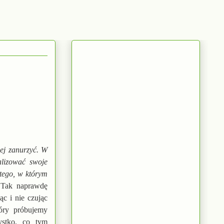
iej zanurzyć. W
alizować swoje
 tego, w którym
. Tak naprawdę
ąc i nie czując
óry próbujemy
ystko, co tym