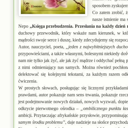
sposobem zyskujemy,
Co zatem zrobić, 
nasze istnienie ma
Nepo
„Księga przebudzenia. Przesłania na każdy dzień
duchowy przewodnik, który wskaże nam kierunek, w któ
mądrości swoje serce i duszę, kiedy zdecydujemy się rozpo
Autor, nauczyciel, poeta,
„jeden z najwybitniejszych duc
przypowieściami, a także własnymi, bolesnymi niekiedy do
nam nie tylko jak żyć, ale jak żyć mądrze i oddychać pełną 
z nimi odmieniający nas samych. Można również pochłonąć
delektować się kolejnymi tekstami, za każdym razem od
ćwiczenia.
W prostych słowach, posługując się licznymi przykładam
prawdami, autor pokazuje nam sens trwania, pokazuje rzecz
jest podejmowanie nowych działań, nowych wyzwań, dopiero 
odkrycie pierwotnego ośrodka –
„ombilicznego punktu łas
ambicji. Przytaczając afrykańskie przysłowie, przypominają
samym środku problemu”
, daje nadzieje na słońce przycho