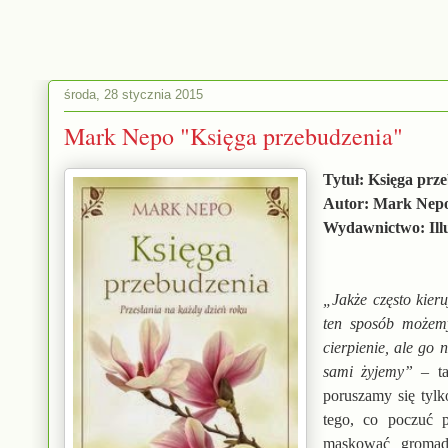
środa, 28 stycznia 2015
Mark Nepo "Księga przebudzenia"
Tytuł: Księga prz
Autor: Mark Nep
Wydawnictwo: Ill
„Jakże często kieru
ten sposób możemy
cierpienie, ale go
sami żyjemy”
– t
poruszamy się tylk
tego, co poczuć p
maskować gromad