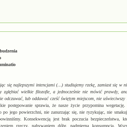
ebudzenia
o
uminatio
jąc się najlepszymi intencjami (…) studiujemy rzekę, zamiast się w n
 zgłębiać wielkie filozofie, a jednocześnie nie mówić prawdy, an
 nie odczuwać, lub oddawać cześć świętym miejscom, nie uświeciwszy
akie postępowanie sprawia, że nasze życie przypomina wegetację
o po jego powierzchni, nie zanurzając się, nie ryzykując, nie smakuj
owinniśmy. Konsekwencją jest brak poczucia bezpieczeństwa, kt
zeniem rzeczy, nabywaniem dóbr, nadmierną konsumpcją. Wsz