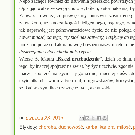
Nepo zachęca również do usuwania przeszkód powstałych p
Opisując walkę ze swoją chorobą, bólem, autor nakłania, b
Zauważa również, że poświęcamy mnóstwo czasu i energii,
zauważono, uznano za kogoś inteligentnego, mądrego, o
tak naprawdę jest pełnowartościowe życie, że nie polega
nawet miłość, od tego, czy ktoś nas zauważy, i dążymy do te
poczucie porażki. Tak naprawdę bowiem naszym celem nie
dostrzegania i doceniania pulsu życia”
.
Wierzę, że lektura
„Księgi przebudzenia”
, dzień po dniu,
tego, by inaczej spojrzeć na świat, by żyć uczciwie, zgodn
inaczej spojrzeć na życie i jego sedno, mocniej doświad
czytelnikami i warto z tych rad, drogowskazów, korzystać
szukać w czynnikach zewnętrznych, ale w sobie…
on
stycznia 28, 2015
Etykiety:
choroba
,
duchowość
,
karba
,
kariera
,
miłość
,