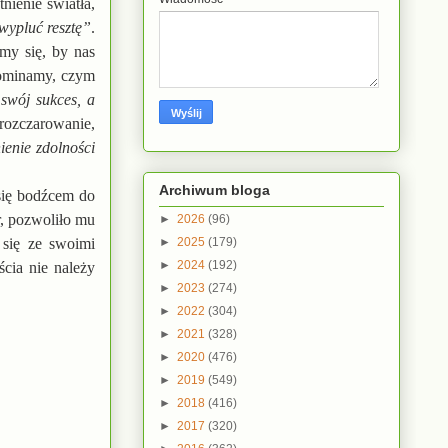
ienie światła,
wypluć resztę”
.
my się, by nas
pominamy, czym
swój sukces, a
 rozczarowanie,
ienie zdolności
Archiwum bloga
 się bodźcem do
r, pozwoliło mu
►
2026
(96)
►
2025
(179)
 się ze swoimi
►
2024
(192)
cia nie należy
►
2023
(274)
►
2022
(304)
►
2021
(328)
►
2020
(476)
►
2019
(549)
►
2018
(416)
►
2017
(320)