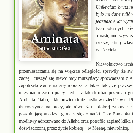
Uniknęłam brutalny
było mi dane tulić 
jedenaście lat wych
tych bolesnych słó
a następnie wywiez
rzeczy, którą wła
właściciela.
Niewolnictwo istni
przemieszczania się na większe odległości sprawiły, że
zaczęli cieszyć się niewolnicy murzyńscy sprowadzani z 
zapotrzebowanie na siłę roboczą, a także fakt, że przyz
utrzymaniu zasób pracy. Jedną z takich ofiar przemian g
Aminata Diallo, takie bowiem imię nosiła w dzieciństwie. 
dziewczynce na pracy, ale również na dobrej zabawie. 
poszukującą wiedzy i garnącą się do nauki. Jako Bamanka i
modlitwy adresowane do Allaha oraz potrafiła zapisać kilka 
doświadczoną przez życie kobietę – w Meenę, niewolnicę.