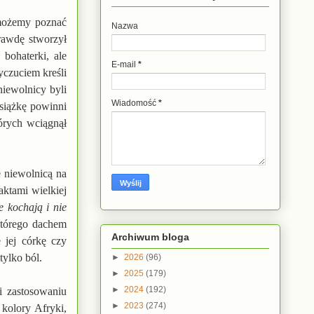
, możemy poznać
Nazwa
prawdę stworzył
bohaterki, ale
E-mail
*
yczuciem kreśli
niewolnicy byli
Wiadomość
*
siążkę powinni
tórych wciągnął
e niewolnicą na
aktami wielkiej
e kochają i nie
którego dachem
Archiwum bloga
 jej córkę czy
tylko ból.
►
2026
(96)
►
2025
(179)
►
2024
(192)
ki zastosowaniu
►
2023
(274)
kolory Afryki,