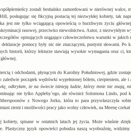
 i współplemieńcy zostali bestialsko zamordowani w nierównej walce
ill, posługując się fikcyjną postacią tej niezwykłej kobiety, tak na
ka jest nie tylko wciągającą opowieścią o burzliwym życiu głównej 
skryminacji rasowej, przeciwko niewolnictwu. Autor, z niezwykłym w
h szczegółów opisujących urągające człowieczeństwu warunki w jakich 
h deklaracje pomocy były nic nie znaczącymi, pustymi słowami. Po k
ych historii, którzy lekturze stawiają wysokie wymagania oraz ci, k
 głównej.
iercią i odchodami, płynącym do Karoliny Południowej, gdzie zostaj
 zaledwie początek wędrówki wypełnionej bólem, cierpieniem, ale i 
 odkryłam, że na świecie istnieją ludzie, którzy mnie nie znają, ni
nając nie tylko Appleby`ego, ale również Solomona Lindo, pod 
Witherspoonów z Nowego Jorku, która to para przywłaszczyła sobie
amiast ziemi i możliwości pracy jako wolny człowiek, na Meenę czekał 
ej kobiety, spisane w ostatnich latach jej życia. Może właśnie dzię
sne. Plastyczny język opowieści pobudza naszą wyobraźnię, widzimy 