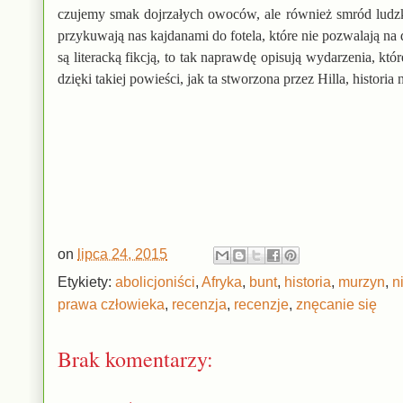
czujemy smak dojrzałych owoców, ale również smród ludzki
przykuwają nas kajdanami do fotela, które nie pozwalają na 
są literacką fikcją, to tak naprawdę opisują wydarzenia, kt
dzięki takiej powieści, jak ta stworzona przez Hilla, histor
on
lipca 24, 2015
Etykiety:
abolicjoniści
,
Afryka
,
bunt
,
historia
,
murzyn
,
n
prawa człowieka
,
recenzja
,
recenzje
,
znęcanie się
Brak komentarzy: