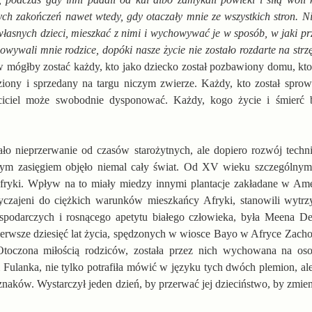
ch zakończeń nawet wtedy, gdy otaczały mnie ze wszystkich stron. N
własnych dzieci, mieszkać z nimi i wychowywać je w sposób, w jaki prz
owywali mnie rodzice, dopóki nasze życie nie zostało rozdarte na str
w mógłby zostać każdy, kto jako dziecko został pozbawiony domu, kto
iony i sprzedany na targu niczym zwierze. Każdy, kto został sprow
ściciel może swobodnie dysponować. Każdy, kogo życie i śmierć
ało nieprzerwanie od czasów starożytnych, ale dopiero rozwój techn
 swym zasięgiem objęło niemal cały świat. Od XV wieku szczególn
Afryki. Wpływ na to miały miedzy innymi plantacje zakładane w Ame
wyczajeni do ciężkich warunków mieszkańcy Afryki, stanowili wytrz
ospodarczych i rosnącego apetytu białego człowieka, była Meena De
Pierwsze dziesięć lat życia, spędzonych w wiosce Bayo w Afryce Zacho
Otoczona miłością rodziców, została przez nich wychowana na oso
 Fulanka, nie tylko potrafiła mówić w języku tych dwóch plemion, al
znaków. Wystarczył jeden dzień, by przerwać jej dzieciństwo, by zmien