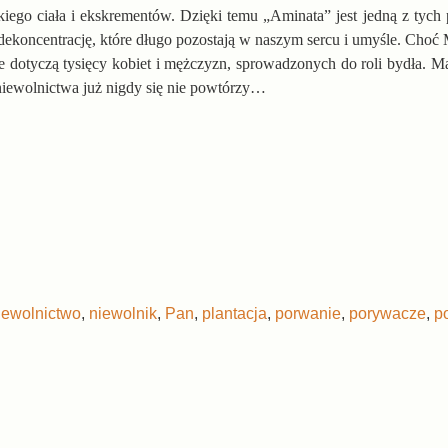
ego ciała i ekskrementów. Dzięki temu „Aminata” jest jedną z tych 
dekoncentrację, które długo pozostają w naszym sercu i umyśle. Choć M
óre dotyczą tysięcy kobiet i mężczyzn, sprowadzonych do roli bydła. M
ia niewolnictwa już nigdy się nie powtórzy…
iewolnictwo
,
niewolnik
,
Pan
,
plantacja
,
porwanie
,
porywacze
,
p