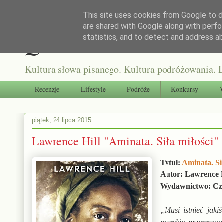
This site uses cookies from Google to de
are shared with Google along with perfo
Qultura słowa
statistics, and to detect and address a
Kultura słowa pisanego. Kultura podróżowania. D
Recenzje
Lifestyle
Podróże
Konkursy
piątek, 24 lipca 2015
Lawrence Hill "Aminata. Siła miłości"
Tytuł:
Aminata. Si
Autor: Lawrence H
Wydawnictwo: Cz
„Musi istnieć jaki
morskie przeprawy,