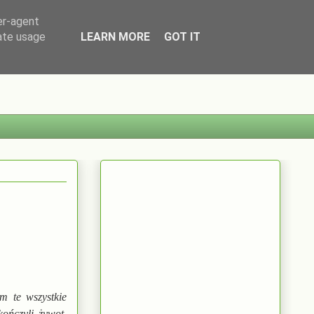
er-agent
rate usage
LEARN MORE
GOT IT
m te wszystkie
kończyli żywot.