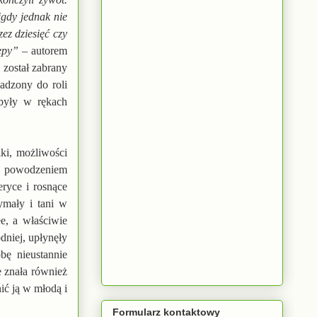
igdy jednak nie
ez dziesięć czy
zępy”
– autorem
 został zabrany
adzony do roli
 były w rękach
iki, możliwości
ym powodzeniem
ryce i rosnące
ymały i tani w
e, a właściwie
dniej, upłynęły
bę nieustannie
e znała również
ić ją w młodą i
Formularz kontaktowy