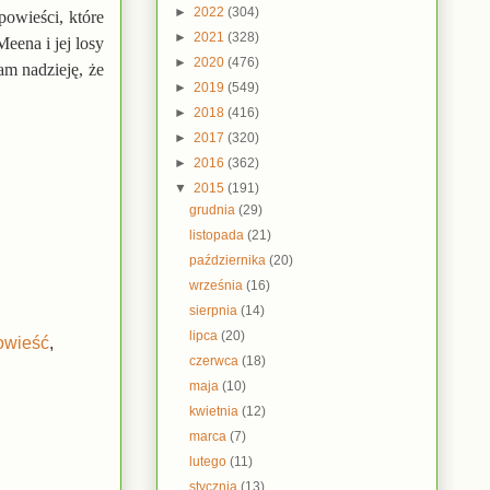
►
2022
(304)
powieści, które
►
2021
(328)
eena i jej losy
►
2020
(476)
am nadzieję, że
►
2019
(549)
►
2018
(416)
►
2017
(320)
►
2016
(362)
▼
2015
(191)
grudnia
(29)
listopada
(21)
października
(20)
września
(16)
sierpnia
(14)
lipca
(20)
owieść
,
czerwca
(18)
maja
(10)
kwietnia
(12)
marca
(7)
lutego
(11)
stycznia
(13)