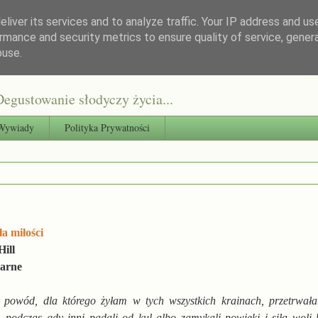
liver its services and to analyze traffic. Your IP address and us
rmance and security metrics to ensure quality of service, gene
buse.
egustowanie słodyczy życia...
Wywiady
Polityka Prywatności
ła miłości
ill
arne
ś powód, dla którego żyłam w tych wszystkich krainach, przetrwała
 podczas gdy inni padali od kul albo zamykali powieki i siłą woli 