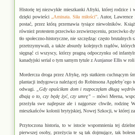
Historię tej niezwykłe mieszkanki Afryki, której rodzice
dzięki powieści
„Aminata. Siła miłości”
. Autor, Lawrence H
postać, przez którą przemawia tysiące niewolników. Książ
również protestem przeciwko zezwierzęceniu, przeciwko dy
tło społeczno-historyczne, nie szczędząc często brutalnyc
przetrzymywali, a także absurdy kolejnych rządów, któryc
sięgnąć ci wszyscy, którzy pragną odpoczynku od infantyln
kanadyjski serial o tym samym tytule z
Aunjanue Ellis
w roli
Mordercza droga przez Afrykę, rejs statkiem cuchnącym śm
plantacji indygowca należącej do Robinsona Appleby`ego to
odwagi.
„Gdy opuściłam dom i rozpoczęłam długą wędrówkę,
dbają o to, czy będę żyć, czy umrę”
– mówi Meena, wspomi
przeżyła swe najlepsze ale i najgorsze chwile, rodzinę 
mieszkańców kolonii brytyjskiej, Nowej Szkocji, w której z
Przytoczona historia, to w istocie wspomnienia tej dzieln
pierwszej osoby, przeżycia te są tak dojmujące, tak bole