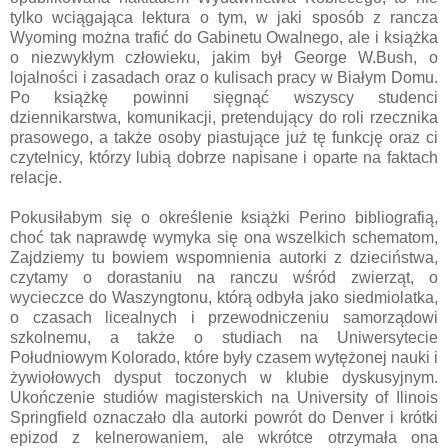
tylko wciągająca lektura o tym, w jaki sposób z rancza
Wyoming można trafić do Gabinetu Owalnego, ale i książka
o niezwykłym człowieku, jakim był George W.Bush, o
lojalności i zasadach oraz o kulisach pracy w Białym Domu.
Po książkę powinni sięgnąć wszyscy studenci
dziennikarstwa, komunikacji, pretendujący do roli rzecznika
prasowego, a także osoby piastujące już tę funkcję oraz ci
czytelnicy, którzy lubią dobrze napisane i oparte na faktach
relacje.
Pokusiłabym się o określenie książki Perino bibliografią,
choć tak naprawdę wymyka się ona wszelkich schematom,
Zajdziemy tu bowiem wspomnienia autorki z dzieciństwa,
czytamy o dorastaniu na ranczu wśród zwierząt, o
wycieczce do Waszyngtonu, którą odbyła jako siedmiolatka,
o czasach licealnych i przewodniczeniu samorządowi
szkolnemu, a także o studiach na Uniwersytecie
Południowym Kolorado, które były czasem wytężonej nauki i
żywiołowych dysput toczonych w klubie dyskusyjnym.
Ukończenie studiów magisterskich na University of Ilinois
Springfield oznaczało dla autorki powrót do Denver i krótki
epizod z kelnerowaniem, ale wkrótce otrzymała ona