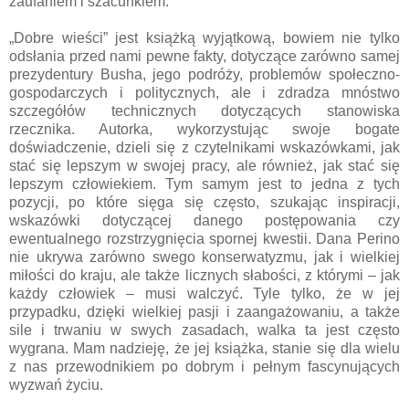
zaufaniem i szacunkiem.
„Dobre wieści” jest książką wyjątkową, bowiem nie tylko
odsłania przed nami pewne fakty, dotyczące zarówno samej
prezydentury Busha, jego podróży, problemów społeczno-
gospodarczych i politycznych, ale i zdradza mnóstwo
szczegółów technicznych dotyczących stanowiska
rzecznika. Autorka, wykorzystując swoje bogate
doświadczenie, dzieli się z czytelnikami wskazówkami, jak
stać się lepszym w swojej pracy, ale również, jak stać się
lepszym człowiekiem. Tym samym jest to jedna z tych
pozycji, po które sięga się często, szukając inspiracji,
wskazówki dotyczącej danego postępowania czy
ewentualnego rozstrzygnięcia spornej kwestii. Dana Perino
nie ukrywa zarówno swego konserwatyzmu, jak i wielkiej
miłości do kraju, ale także licznych słabości, z którymi – jak
każdy człowiek – musi walczyć. Tyle tylko, że w jej
przypadku, dzięki wielkiej pasji i zaangażowaniu, a także
sile i trwaniu w swych zasadach, walka ta jest często
wygrana. Mam nadzieję, że jej książka, stanie się dla wielu
z nas przewodnikiem po dobrym i pełnym fascynujących
wyzwań życiu.