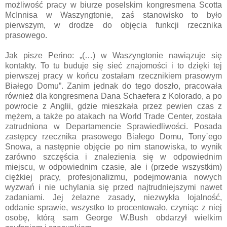
możliwość pracy w biurze poselskim kongresmena Scotta
McInnisa w Waszyngtonie, zaś stanowisko to było
pierwszym, w drodze do objęcia funkcji rzecznika
prasowego.
Jak pisze Perino: „(…) w Waszyngtonie nawiązuje się
kontakty. To tu buduje się sieć znajomości i to dzięki tej
pierwszej pracy w końcu zostałam rzecznikiem prasowym
Białego Domu”. Zanim jednak do tego doszło, pracowała
również dla kongresmena Dana Schaefera z Kolorado, a po
powrocie z Anglii, gdzie mieszkała przez pewien czas z
mężem, a także po atakach na World Trade Center, została
zatrudniona w Departamencie Sprawiedliwości. Posada
zastępcy rzecznika prasowego Białego Domu, Tony`ego
Snowa, a następnie objęcie po nim stanowiska, to wynik
zarówno szczęścia i znalezienia się w odpowiednim
miejscu, w odpowiednim czasie, ale i (przede wszystkim)
ciężkiej pracy, profesjonalizmu, podejmowania nowych
wyzwań i nie uchylania się przed najtrudniejszymi nawet
zadaniami. Jej żelazne zasady, niezwykła lojalność,
oddanie sprawie, wszystko to procentowało, czyniąc z niej
osobę, którą sam George W.Bush obdarzył wielkim