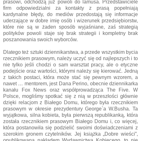
prasowi, odchodzą już powoli do lamusa. Przedstawiciele
firm odpowiedzialni za kontakty z prasą popełniają
kardynalne błędy, do mediów przedostają się informacje
uderzające w dobre imię osób i wizerunek przedsiębiorstw,
które nie są w żaden sposób wyjaśniane, zaś strategią
polityków powoli staje się brak strategii i kompletny brak
poszanowania swoich wyborców.
Dlatego też sztuki dziennikarstwa, a przede wszystkim bycia
rzecznikiem prasowym, należy uczyć się od najlepszych i to
nie tylko jeśli chodzi o sam warsztat pracy, ale o etyczne
podejście oraz wartości, którymi należy się kierować. Jedną
z takich postaci, która może stać się pewnym wzorem, a
nawet … mentorem, jest Dana Perino, obecnie dziennikarka
kanału Fox News oraz współprowadząca The Five. W
Polsce, mogliśmy spotkać się z nią w przeszłości głównie
dzięki relacjom z Białego Domu, którego była rzecznikiem
prasowym w okresie prezydentury George`a W.Busha. Ta
wyjątkowa, silna kobieta, była pierwszą republikanką, która
została rzecznikiem prasowym Białego Domu i, co więcej,
która postanowiła się podzielić swoimi doświadczeniami z
szerokim gronem czytelników. Jej książka „Dobre wieści”,
opublikowana nakładem Wydawnictwa Kobiecego, to nie