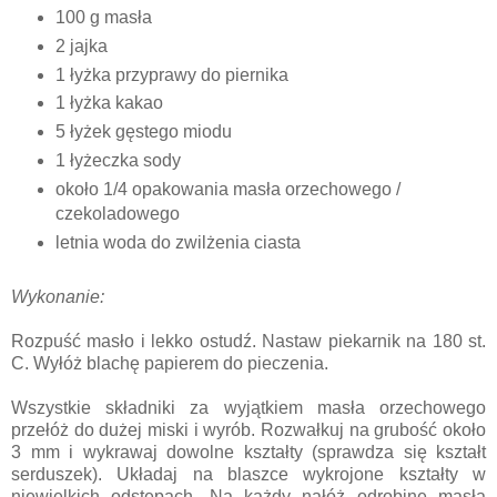
100 g masła
2 jajka
1 łyżka przyprawy do piernika
1 łyżka kakao
5 łyżek gęstego miodu
1 łyżeczka sody
około 1/4 opakowania masła orzechowego /
czekoladowego
letnia woda do zwilżenia ciasta
Wykonanie:
Rozpuść masło i lekko ostudź. Nastaw piekarnik na 180 st.
C. Wyłóż blachę papierem do pieczenia.
Wszystkie składniki za wyjątkiem masła orzechowego
przełóż do dużej miski i wyrób. Rozwałkuj na grubość około
3 mm i wykrawaj dowolne kształty (sprawdza się kształt
serduszek). Układaj na blaszce wykrojone kształty w
niewielkich odstępach. Na każdy nałóż odrobinę masła