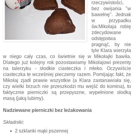
rzeczywistości,
bez owijania "w
bawełnę". Jednak
w przypadku
św.Mikołaja robię
zdecydowane
odstępstwa
pragnąć, by nie
tyle Klara wierzyła
w niego cały czas, co świetnie się w Mikołajki bawiła.
Dlatego już kolejny rok pozostawiamy Mikołajowi prezenty
na talerzyku - słodkie ciasteczka i mleko. Oczywiście
ciasteczka te wcześniej pieczemy razem. Pomijając fakt, że
Mikołaj zjadł prawie wszystkie (a Klara zastanawiała się,
czy wielki brzuch nie przeszkodzi mu wejść do komina), to
faktycznie pierniczki są przepyszne, wypełnione słodką
masą (jaką lubimy).
Nadziewane pierniczki bez leżakowania
Składniki:
2 szklanki mąki pszennej