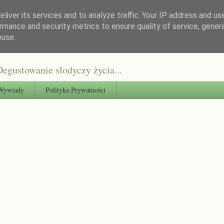
liver its services and to analyze traffic. Your IP address and us
rmance and security metrics to ensure quality of service, gene
buse.
egustowanie słodyczy życia...
Wywiady
Polityka Prywatności