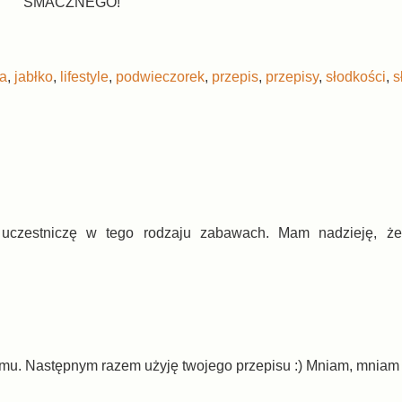
SMACZNEGO!
ka
,
jabłko
,
lifestyle
,
podwieczorek
,
przepis
,
przepisy
,
słodkości
,
s
 uczestniczę w tego rodzaju zabawach. Mam nadzieję, że
omu. Następnym razem użyję twojego przepisu :) Mniam, mniam 