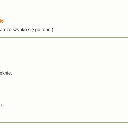
46
ardzo szybko się go robi:-)
eknie.
16