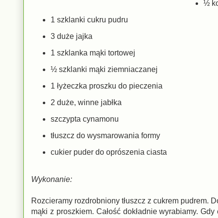
½ k
1 szklanki cukru pudru
3 duże jajka
1 szklanka mąki tortowej
½ szklanki mąki ziemniaczanej
1 łyżeczka proszku do pieczenia
2 duże, winne jabłka
szczypta cynamonu
tłuszcz do wysmarowania formy
cukier puder do oprószenia ciasta
Wykonanie:
Rozcieramy rozdrobniony tłuszcz z cukrem pudrem. Do 
mąki z proszkiem. Całość dokładnie wyrabiamy. Gdy c