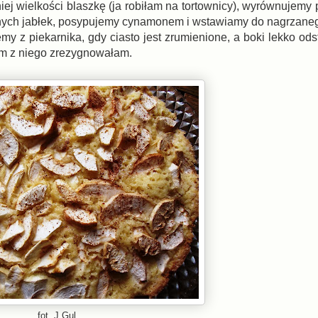
ej wielkości blaszkę (ja robiłam na tortownicy), wyrównujemy 
anych jabłek, posypujemy cynamonem i wstawiamy do nagrzaneg
 z piekarnika, gdy ciasto jest zrumienione, a boki lekko odst
em z niego zrezygnowałam.
fot. J.Gul