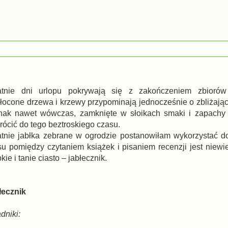
atnie dni urlopu pokrywają się z zakończeniem zbiorów
ocone drzewa i krzewy przypominają jednocześnie o zbliżającej
nak nawet wówczas, zamknięte w słoikach smaki i zapachy 
ócić do tego beztroskiego czasu.
atnie jabłka zebrane w ogrodzie postanowiłam wykorzystać do
su pomiędzy czytaniem książek i pisaniem recenzji jest niewi
kie i tanie ciasto – jabłecznik.
łecznik
dniki: