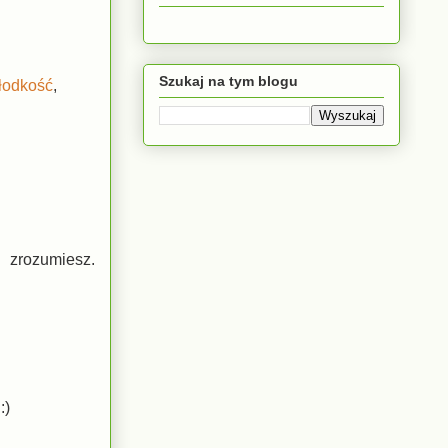
Szukaj na tym blogu
łodkość
,
 zrozumiesz.
:)