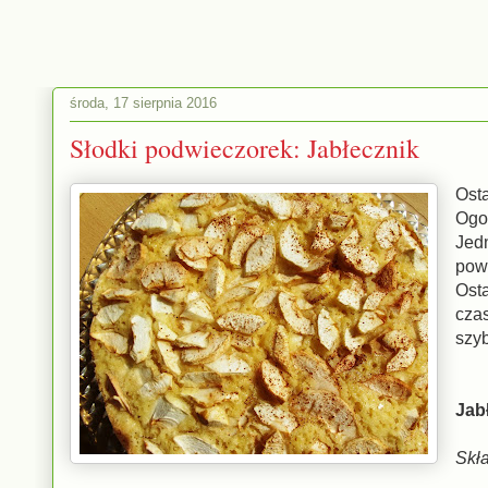
środa, 17 sierpnia 2016
Słodki podwieczorek: Jabłecznik
Ost
Ogoł
Jed
powr
Ost
cza
szyb
Jab
Skła