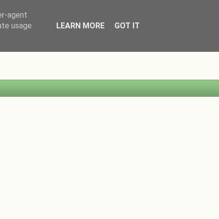
er-agent
rate usage
LEARN MORE
GOT IT