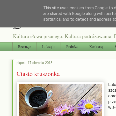
This site uses cookies from Google to de
are shared with Google along with perfo
Qultura słowa
statistics, and to detect and address a
Kultura słowa pisanego. Kultura podróżowania. D
Recenzje
Lifestyle
Podróże
Konkursy
piątek, 17 sierpnia 2018
Ciasto kruszonka
Lat
szc
obr
prze
w s