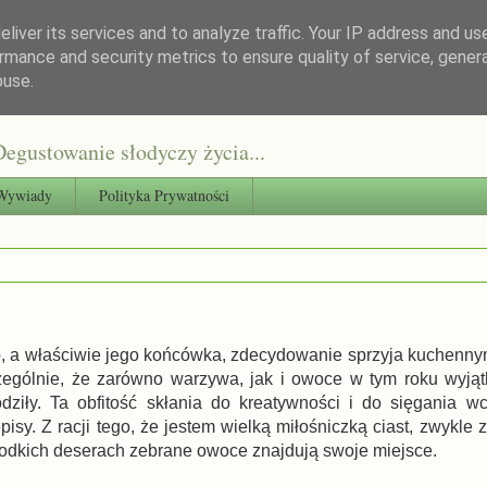
liver its services and to analyze traffic. Your IP address and us
rmance and security metrics to ensure quality of service, gene
buse.
egustowanie słodyczy życia...
Wywiady
Polityka Prywatności
o, a właściwie jego końcówka, zdecydowanie sprzyja kuchenn
zególnie, że zarówno warzywa, jak i owoce w tym roku wyją
odziły. Ta obfitość skłania do kreatywności i do sięgania 
pisy. Z racji tego, że jestem wielką miłośniczką ciast, zwykle
łodkich deserach zebrane owoce znajdują swoje miejsce.