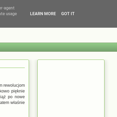
er-agent
rate usage
LEARN MORE
GOT IT
ym rewolucjom
tkowo pięknie
wciąż po nowe
 zatem właśnie