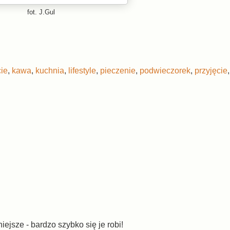
fot. J.Gul
ie
,
kawa
,
kuchnia
,
lifestyle
,
pieczenie
,
podwieczorek
,
przyjęcie
jsze - bardzo szybko się je robi!