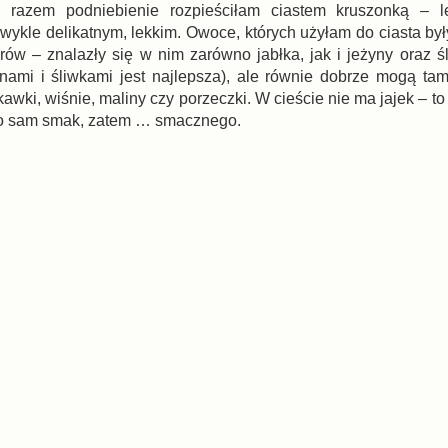
 razem podniebienie rozpieściłam ciastem kruszonką – l
wykle delikatnym, lekkim. Owoce, których użyłam do ciasta by
rów – znalazły się w nim zarówno jabłka, jak i jeżyny oraz śl
ynami i śliwkami jest najlepsza), ale równie dobrze mogą ta
kawki, wiśnie, maliny czy porzeczki. W cieście nie ma jajek – to 
to sam smak, zatem … smacznego.