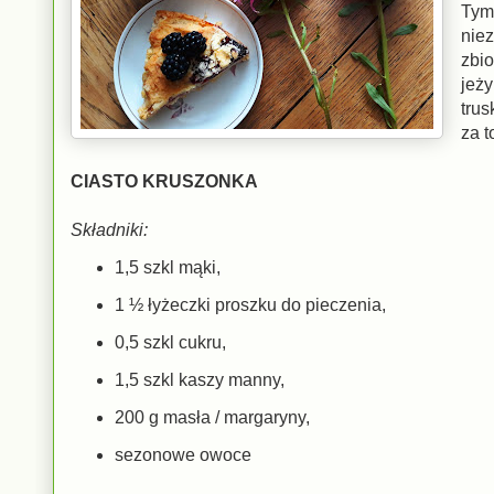
Tym
niez
zbio
jeż
trus
za 
CIASTO KRUSZONKA
Składniki:
1,5 szkl mąki,
1 ½ łyżeczki proszku do pieczenia,
0,5 szkl cukru,
1,5 szkl kaszy manny,
200 g masła / margaryny,
sezonowe owoce