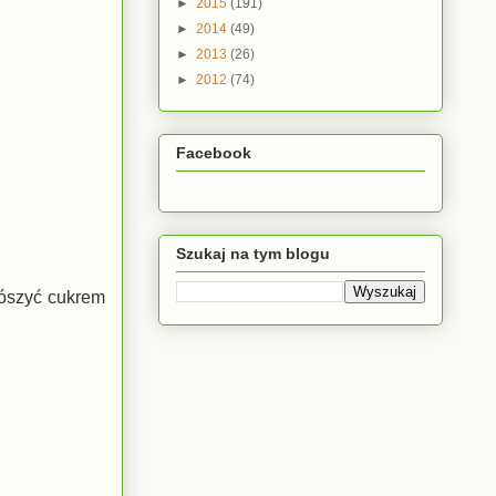
►
2015
(191)
►
2014
(49)
►
2013
(26)
►
2012
(74)
Facebook
Szukaj na tym blogu
rószyć cukrem