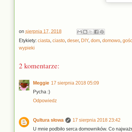
on
sierpnia 17, 2018
Etykiety:
ciasta
,
ciasto
,
deser
,
DIY
,
dom
,
domowo
,
gośc
wypieki
2 komentarze:
Meggie
17 sierpnia 2018 05:09
Pycha :)
Odpowiedz
Qultura słowa
17 sierpnia 2018 23:42
U mnie podbiło serca domowników. Co najważnie