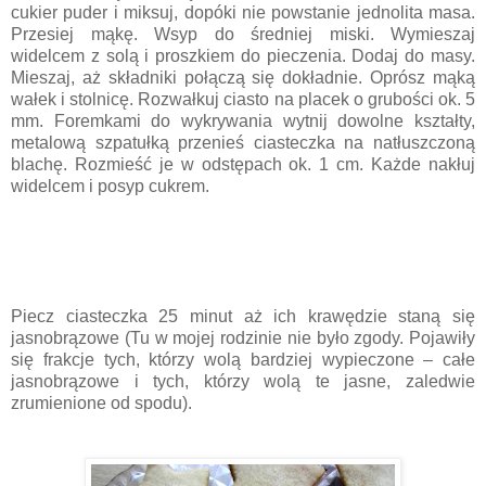
cukier puder i miksuj, dopóki nie powstanie jednolita masa.
Przesiej mąkę. Wsyp do średniej miski. Wymieszaj
widelcem z solą i proszkiem do pieczenia. Dodaj do masy.
Mieszaj, aż składniki połączą się dokładnie. Oprósz mąką
wałek i stolnicę. Rozwałkuj ciasto na placek o grubości ok. 5
mm. Foremkami do wykrywania wytnij dowolne kształty,
metalową szpatułką przenieś ciasteczka na natłuszczoną
blachę. Rozmieść je w odstępach ok. 1 cm. Każde nakłuj
widelcem i posyp cukrem.
Piecz ciasteczka 25 minut aż ich krawędzie staną się
jasnobrązowe (Tu w mojej rodzinie nie było zgody. Pojawiły
się frakcje tych, którzy wolą bardziej wypieczone – całe
jasnobrązowe i tych, którzy wolą te jasne, zaledwie
zrumienione od spodu).