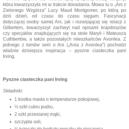
która towarzyszyła mi w trakcie dorastania. Mowa tu o „Ani z
Zielonego Wzgórza” Lucy Maud Montgomer, po którą po
dziś dzień, od czasu do czasu sięgam. Fascynacji
dotyczącej osoby samej Ani, jak i rozwijającej się relacji z
Gilbertem, towarzyszył zachwyt nad opisami krajobrazów
czy specjałów znajdujących się na stole Maryli i Mateusza
Cuthbertów, a także pozostałych mieszkańców Avonlea. Z
jednego z tomów serii o Ani („Ania z Avonlea”) pochodzi
właśnie dzisiejsza inspiracja – pyszne ciasteczka pani
Irving.
Pyszne ciasteczka pani Irving
Składniki:
1 kostka masła o temperaturze pokojowej,
½ szkl cukru pudru,
2 szkl przesianej mąki,
szczypta soli,
¼ łyżeczki do herbaty proszku do pieczenia,